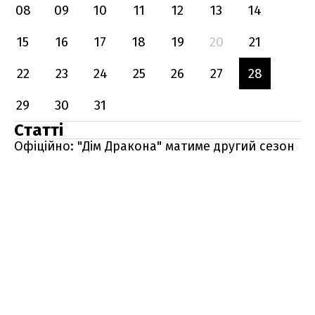
08
09
10
11
12
13
14
15
16
17
18
19
20
21
22
23
24
25
26
27
28
29
30
31
Статті
Офіційно: "Дім Дракона" матиме другий сезон