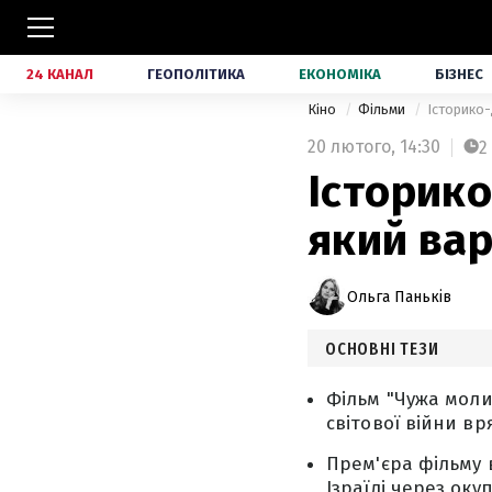
24 КАНАЛ
ГЕОПОЛІТИКА
ЕКОНОМІКА
БІЗНЕС
Кіно
Фільми
Історико-
20 лютого,
14:30
2
Історик
який вар
Ольга Паньків
ОСНОВНІ ТЕЗИ
Фільм "Чужа молит
світової війни вр
Прем'єра фільму в
Ізраїлі через оку