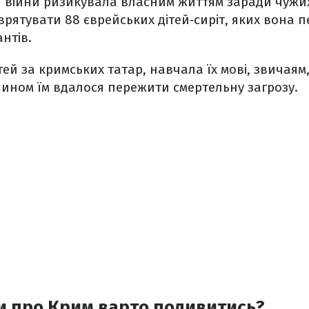
ої війни ризикувала власним життям заради чужих 
врятувати 88 єврейських дітей‑сиріт, яких вона п
антів.
тей за кримських татар, навчала їх мові, звичаям
ином їм вдалося пережити смертельну загрозу.
и про Крим варто подивитись?