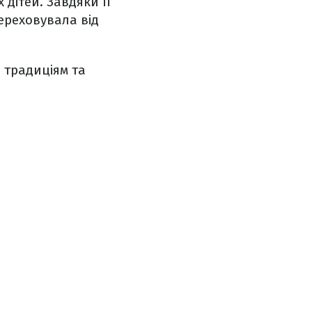
дітей. Завдяки її
ереховувала від
, традиціям та