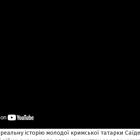
реальну історію молодої кримської татарки Саїде 