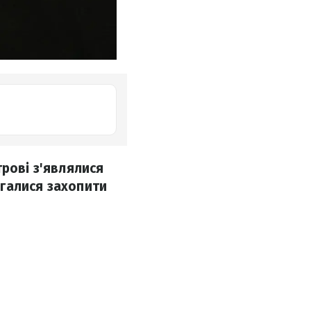
трові з'являлися
магалися захопити