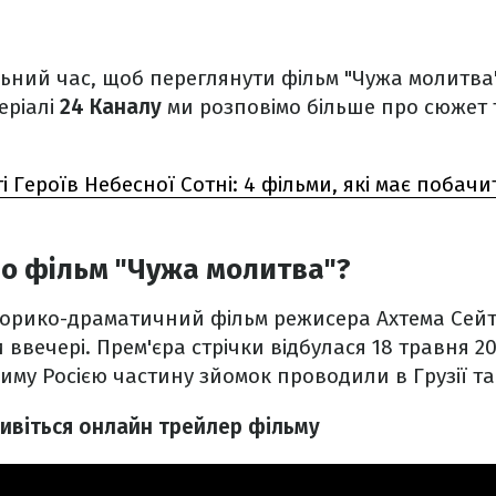
льний час, щоб переглянути фільм "Чужа молитва
еріалі
24 Каналу
ми розповімо більше про сюжет т
і Героїв Небесної Сотні: 4 фільми, які має побач
о фільм "Чужа молитва"?
сторико-драматичний фільм режисера Ахтема Сей
ввечері. Прем'єра стрічки відбулася 18 травня 201
иму Росією частину зйомок проводили в Грузії та 
дивіться онлайн трейлер фільму