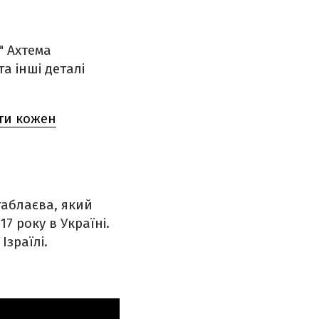
" Ахтема
а інші деталі
ити кожен
таблаєва, який
7 року в Україні.
Ізраїлі.