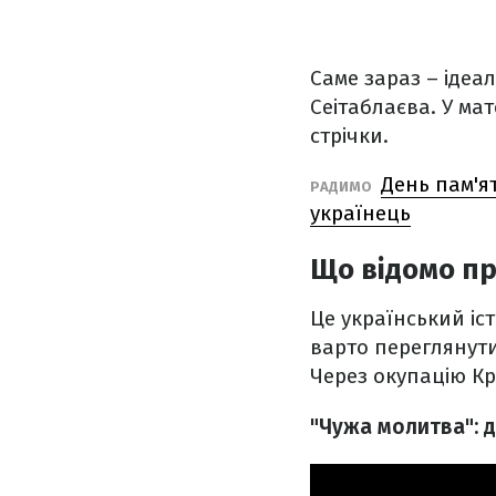
Саме зараз – ідеа
Сеітаблаєва. У мат
стрічки.
День пам'ят
РАДИМО
українець
Що відомо пр
Це український і
варто переглянути 
Через окупацію Кр
"Чужа молитва": 