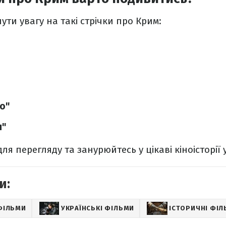
ути увагу на такі стрічки про Крим:
о"
я"
ля перегляду та занурюйтесь у цікаві кіноісторії 
и:
ФІЛЬМИ
УКРАЇНСЬКІ ФІЛЬМИ
ІСТОРИЧНІ ФІ