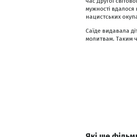
час Другої світов
мужності вдалося 
нацистських окуп
Саїде видавала ді
молитвам. Таким ч
Які ще фільм