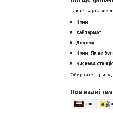
Також варто зверн
"Крим"
"Хайтарма"
"Додому"
"Крим. Як це бул
"Киснева станці
Обирайте стрічку д
Пов'язані тем
КІНО