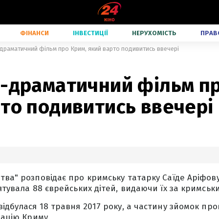
ФІНАНСИ
ІНВЕСТИЦІЇ
НЕРУХОМІСТЬ
ПРАВ
драматичний фільм про Крим, який варто подивитись ввечері
о-драматичний фільм пр
то подивитись ввечері
ва" розповідає про кримську татарку Саїде Аріфову,
ятувала 88 єврейських дітей, видаючи їх за кримськи
ідбулася 18 травня 2017 року, а частину зйомок пров
пацію Криму.