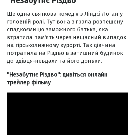
"Незабутнє Різдво"
Ще одна святкова комедія з Ліндсі Логан у
головній ролі. Тут вона зіграла розпещену
спадкоємицю заможного батька, яка
втратила пам'ять через нещасний випадок
на гірськолижному курорті. Так дівчина
потрапила на Різдво в затишний будинок
до вдівця-невдахи та його доньки.
"Незабутнє Різдво": дивіться онлайн
трейлер фільму