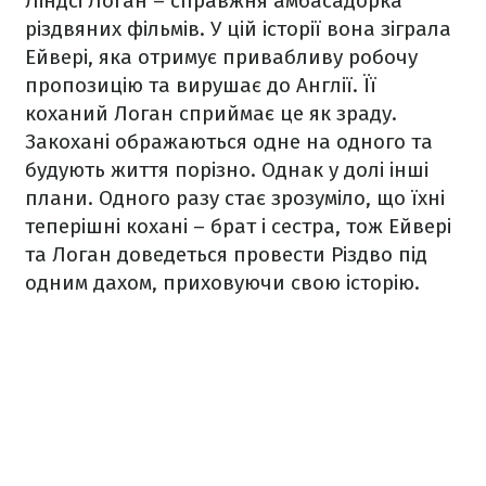
Ліндсі Логан – справжня амбасадорка
різдвяних фільмів. У цій історії вона зіграла
Ейвері, яка отримує привабливу робочу
пропозицію та вирушає до Англії. Її
коханий Логан сприймає це як зраду.
Закохані ображаються одне на одного та
будують життя порізно. Однак у долі інші
плани. Одного разу стає зрозуміло, що їхні
теперішні кохані – брат і сестра, тож Ейвері
та Логан доведеться провести Різдво під
одним дахом, приховуючи свою історію.