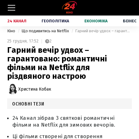
24 КАНАЛ
ГЕОПОЛІТИКА
ЕКОНОМІКА
БІЗНЕС
Кіно
Що подивитись на Netflix
Гарний вечір удвох – гарантовано: романтичні фільми на Netflix для різдвяного настрою
25 грудня,
17:52
2
Гарний вечір удвох –
гарантовано: романтичні
фільми на Netflix для
різдвяного настрою
Христина Кобак
ОСНОВНІ ТЕЗИ
24 Канал зібрав 3 святкові романтичні
фільми на Netflix для зимових вечорів.
Ці фільми створені для створення