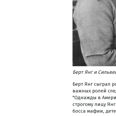
Берт Янг и Сильвес
Берт Янг сыграл р
важных ролей сле
"Однажды в Амери
строгому лицу Янг
босса мафии, дет