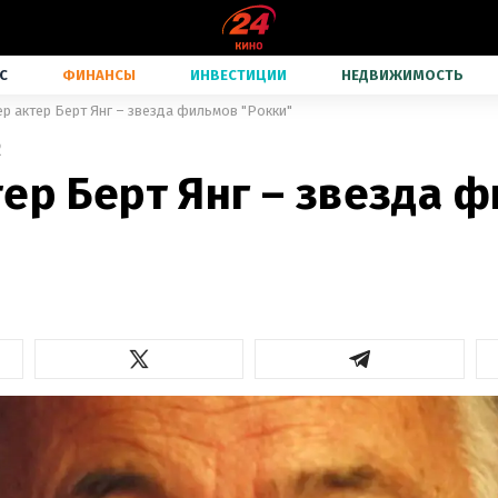
С
ФИНАНСЫ
ИНВЕСТИЦИИ
НЕДВИЖИМОСТЬ
ер актер Берт Янг – звезда фильмов "Рокки"
2
ер Берт Янг – звезда 