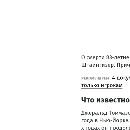
О смерти 83-летн
Штайнгизер. Прич
4 доку
РЕКОМЕНДУЕМ
только игрокам
Что известно
Джеральд Томмазо 
года в Нью-Йорке
х годах он продо