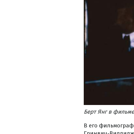
Берт Янг в фильме
В его фильмографи
Гринвич-Виллидж" 