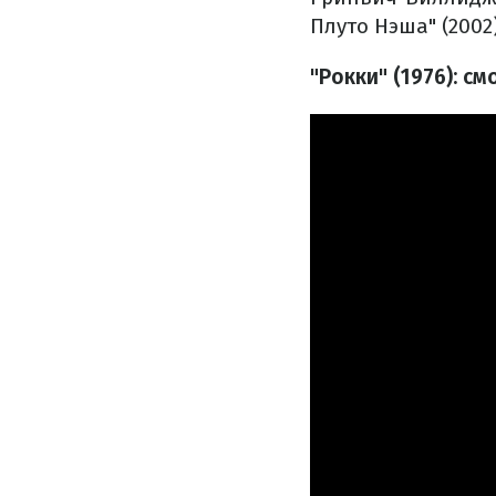
Плуто Нэша" (2002
"Рокки" (1976): с