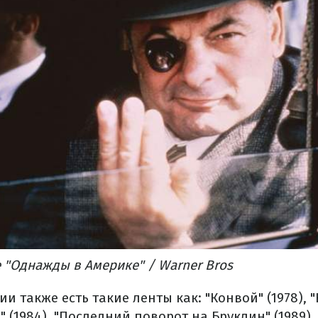
 "Однажды в Америке" / Warner Bros
и также есть такие ленты как: "Конвой" (1978), 
(1984), "Последний поворот на Бруклин" (1989)