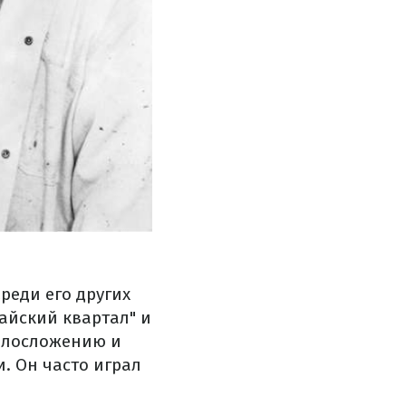
реди его других
айский квартал" и
телосложению и
и. Он часто играл