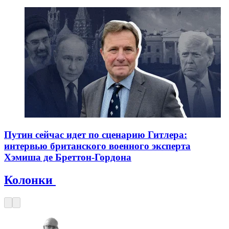
Путин сейчас идет по сценарию Гитлера:
интервью британского военного эксперта
Хэмиша де Бреттон-Гордона
Колонки