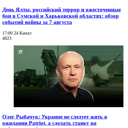
День Ялты, российский террор и ожесточенные
бои в Сумской и Харьковской областях: обзор
событий войны за 7 августа
17:00
24 Канал
482
3
Олег Рыбачук: Украине не следует жить в
ожидании Patriot, а сделать ставку на