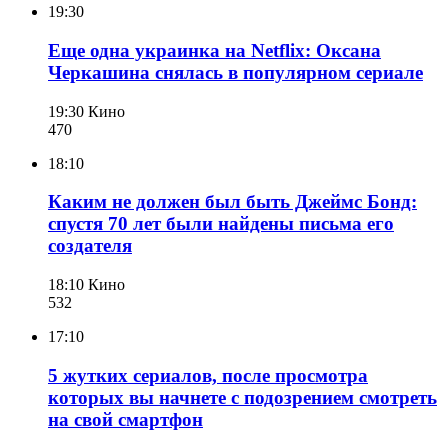
19:30
Еще одна украинка на Netflix: Оксана
Черкашина снялась в популярном сериале
19:30
Кино
470
18:10
Каким не должен был быть Джеймс Бонд:
спустя 70 лет были найдены письма его
создателя
18:10
Кино
532
17:10
5 жутких сериалов, после просмотра
которых вы начнете с подозрением смотреть
на свой смартфон