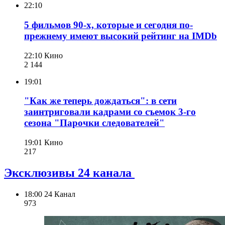
22:10
5 фильмов 90-х, которые и сегодня по-
прежнему имеют высокий рейтинг на IMDb
22:10
Кино
2 144
19:01
"Как же теперь дождаться": в сети
заинтриговали кадрами со съемок 3-го
сезона "Парочки следователей"
19:01
Кино
217
Эксклюзивы 24 канала
18:00
24 Канал
973