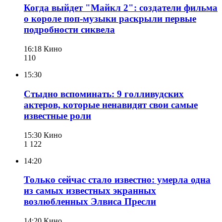
Когда выйдет "Майкл 2": создатели фильма
о короле поп-музыки раскрыли первые
подробности сиквела
16:18
Кино
110
15:30
Стыдно вспоминать: 9 голливудских
актеров, которые ненавидят свои самые
известные роли
15:30
Кино
1 122
14:20
Только сейчас стало известно: умерла одна
из самых известных экранных
возлюбленных Элвиса Пресли
14:20
Кино