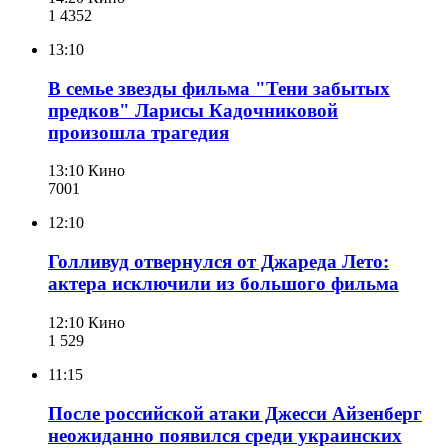
1 435
2
13:10
В семье звезды фильма "Тени забытых
предков" Ларисы Кадочниковой
произошла трагедия
13:10
Кино
700
1
12:10
Голливуд отвернулся от Джареда Лето:
актера исключили из большого фильма
12:10
Кино
1 529
11:15
После российской атаки Джесси Айзенберг
неожиданно появился среди украинских