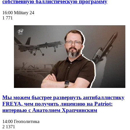
собственную баллистическую программу
16:00
Military 24
1 771
Мы можем быстрее развернуть антибаллистику
FREYA, чем получить лицензию на Patriot:
интервью с Анатолием Храпчинским
14:00
Геополитика
2 137
1