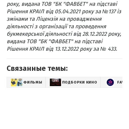
року, видана ТОВ "БК "ФАВБЕТ" на підставі
Рішення КРАІЛ від 05.04.2021 року за №137 із
змінами та Ліцензія на провадження
діяльності з організації та проведення
букмекерської діяльності від 28.12.2022 року,
видана ТОВ "БК "ФАВБЕТ" на підставі
Рішення КРАІЛ від 13.12.2022 року за № 433.
Связанные темы:
ФИЛЬМЫ
ПОДБОРКИ КИНО
FAVB