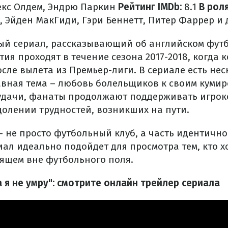
екс Олдем, Эндрю Паркин
Рейтинг IMDb:
8.1
В роля
 Эйден МакГиди, Гэри Беннетт, Питер Фаррер и 
ый сериал, рассказывающий об английском фут
ия проходят в течение сезона 2017-2018, когда 
осле вылета из Премьер-лиги. В сериале есть не
авная тема – любовь болельщиков к своим кумир
дачи, фанаты продолжают поддерживать игрок
долении трудностей, возникших на пути.
– не просто футбольный клуб, а часть идентично
иал идеально подойдет для просмотра тем, кто 
дящем вне футбольного поля.
 я не умру": смотрите онлайн трейлер сериала