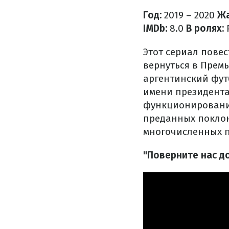
Год:
2019 – 2020
Жа
IMDb:
8.0
В ролях:
Р
Этот сериал пове
вернуться в Прем
аргентинский фут
имени президента
функционирования
преданных покло
многочисленных 
"Поверните нас д