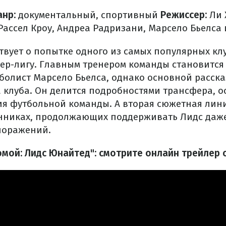
нр:
документальный, спортивный
Режиссер:
Ли 
ассел Кроу, Андреа Радризани, Марсело Бьелса 
ствует о попытке одного из самых популярных кл
ьер-лигу. Главным тренером команды становитс
болист Марсело Бьелса, однако основной рассказ
 клуба. Он делится подробностями трансфера, 
 футбольной команды. А вторая сюжетная линия
нниках, продолжающих поддерживать Лидс даже
поражений.
омой: Лидс Юнайтед": смотрите онлайн трейлер 