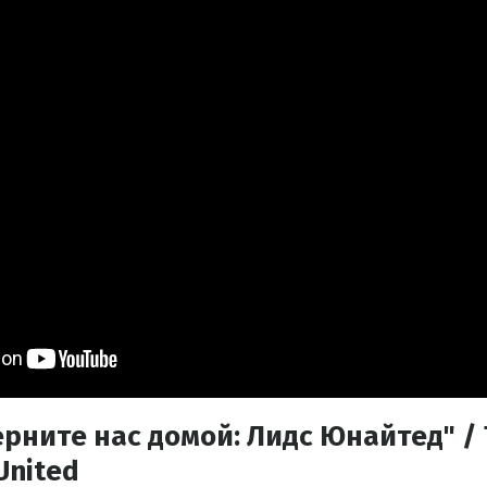
рните нас домой: Лидс Юнайтед" / 
United