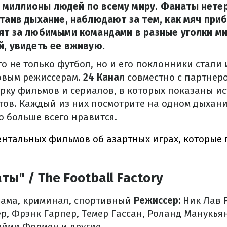
миллионы людей по всему миру. Фанаты нете
атаив дыхание, наблюдают за тем, как мяч при
ят за любимыми командами в разные уголки ми
й, увидеть ее вживую.
о не только футбол, но и его поклонники стали
овым режиссерам.
24 Канал
совместно с партнер
рку фильмов и сериалов, в которых показаны и
ов. Каждый из них посмотрите на одном дыхани
о больше всего нравится.
ентальных фильмов об азартных играх, которые 
ы" / The Football Factory
ама, криминал, спортивный
Режиссер:
Ник Лав
, Фрэнк Гарпер, Темер Гассан, Роланд Манукьян
ейми Формен и другие