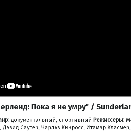
рленд: Пока я не умру" / Sunderland 
нр:
документальный, спортивный
Режиссеры:
Ма
 Дэвид Саутер, Чарльз Кинросс, Итамар Класмер