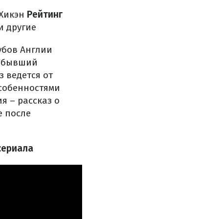
Хикэн
Рейтинг
и другие
убов Англии
я бывший
 ведется от
особенностями
 – рассказ о
 после
сериала