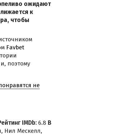
рпеливо ожидают
ближается к
ра, чтобы
 источником
ом
Favbet
стории
и, поэтому
понравятся не
Рейтинг IMDb:
6.8
В
, Нил Мескелл,