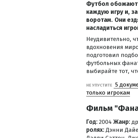
Футбол обожают 
каждую игру и, з
воротам. Они езд
насладиться игро
Неудивительно, чт
вдохновения мир
подготовил подбо
футбольных фанат
выбирайте тот, чт
5 докум
НЕ УПУСТИТЕ
только игрокам
Фильм "Фанат
Год:
2004
Жанр:
др
ролях:
Дэнни Дайер
Дадли Саттон, Дж