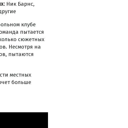
х:
Ник Барнс,
другие
больном клубе
команда пытается
сколько сюжетных
ов. Несмотря на
ов, пытаются
сти местных
хочет больше