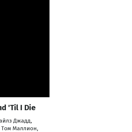
'Til I Die
йлз Джадд,
, Том Маллион,