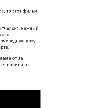
е, то этот фильм
а "Челси". Каждый
токо
 очередную дозу
ртв.
овывают за
аты начинают