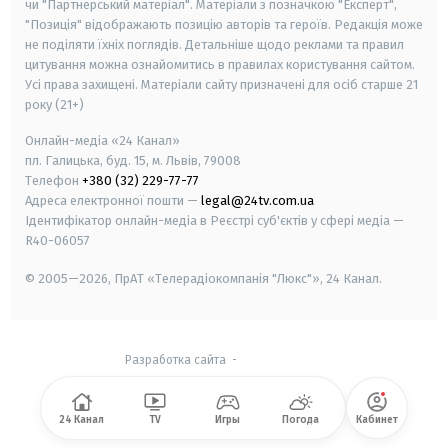
чи "Партнерський матеріал". Матеріали з позначкою "Експерт",
"Позиція" відображають позицію авторів та героїв. Редакція може
не поділяти їхніх поглядів. Детальніше щодо реклами та правил
цитування можна ознайомитись в правилах користування сайтом.
Усі права захищені.
Матеріали сайту призначені для осіб старше
21
року (21+)
Онлайн-медіа «24 Канал»
пл. Галицька, буд. 15, м. Львів, 79008
Телефон
+380 (32) 229-77-77
Адреса електронної пошти —
legal@24tv.com.ua
Ідентифікатор онлайн-медіа в Реєстрі суб'єктів у сфері медіа —
R40-06057
© 2005—2026,
ПрАТ «Телерадіокомпанія "Люкс"», 24 Канал.
Разработка сайта
-
24 Канал
TV
Игры
Погода
Кабинет