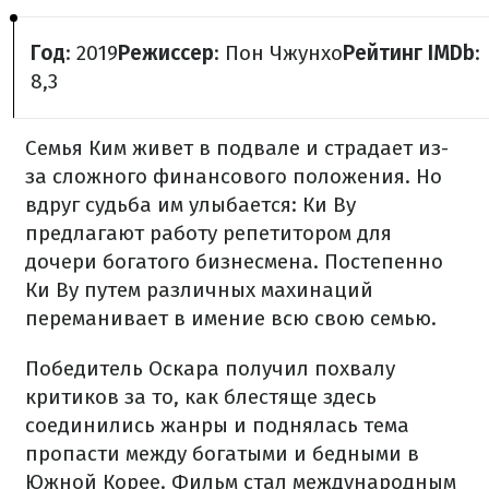
Год
: 2019
Режиссер
: Пон Чжунхо
Рейтинг IMDb
:
8,3
Семья Ким живет в подвале и страдает из-
за сложного финансового положения. Но
вдруг судьба им улыбается: Ки Ву
предлагают работу репетитором для
дочери богатого бизнесмена. Постепенно
Ки Ву путем различных махинаций
переманивает в имение всю свою семью.
Победитель Оскара получил похвалу
критиков за то, как блестяще здесь
соединились жанры и поднялась тема
пропасти между богатыми и бедными в
Южной Корее. Фильм стал международным