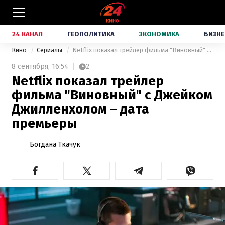
24 КАНАЛ
ГЕОПОЛИТИКА
ЭКОНОМИКА
БИЗНЕ
Кино
Сериалы
Netflix показал трейлер фильма "Виновный" с Джейком Джилленхолом – дата премьеры
8 сентября,
16:54
2
Netflix показал трейлер
фильма "Виновный" с Джейком
Джилленхолом – дата
премьеры
Богдана Ткачук