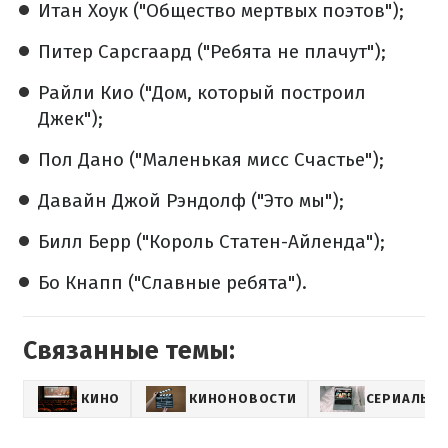
Итан Хоук ("Общество мертвых поэтов");
Питер Сарсгаард ("Ребята не плачут");
Райли Кио ("Дом, который построил
Джек");
Пол Дано ("Маленькая мисс Счастье");
Давайн Джой Рэндолф ("Это мы");
Билл Берр ("Король Статен-Айленда");
Бо Кнапп ("Славные ребята").
Связанные темы:
КИНО
КИНОНОВОСТИ
СЕРИАЛЫ