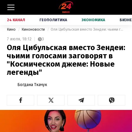
24 КАНАЛ
ГЕОПОЛИТИКА
ЭКОНОМИКА
БИЗНЕ
Кино
Киноновости
Оля Цибульская вместо Зендеи: чьими голосами заговорят в "Космическом джеме: Новые легенды"
7 июля,
18:12
3
Оля Цибульская вместо Зендеи:
чьими голосами заговорят в
"Космическом джеме: Новые
легенды"
Богдана Ткачук