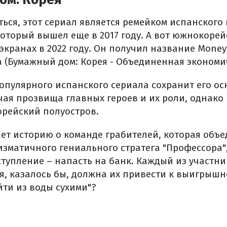
ься, этот сериал является ремейком испанского
который вышел еще в 2017 году. А вот южнокорей
кранах в 2022 году. Он получил название Money H
ea (Бумажный дом: Корея - Объединенная экономи
популярного испанского сериала сохранит его о
ая прозвища главных героев и их роли, однако
орейский полуостров.
ет историю о команде грабителей, которая объе
изматичного гениального стратега "Профессора"
тупление – напасть на банк. Каждый из участн
я, казалось бы, должна их привести к выигрышно
йти из воды сухими"?