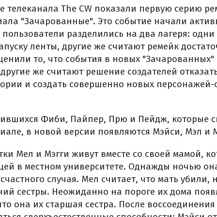
ире телеканала The CW показали первую серию р
иала "Зачарованные". Это событие начали актив
, пользователи разделились на два лагеря: одни
апуску ленты, другие же считают ремейк достат
енили то, что события в новых "Зачарованных" и
 другие же считают решение создателей отказать
ории и создать совершенно новых персонажей-
бившихся Фиби, Пайпер, Прю и Пейдж, которые с
иале, в новой версии появляются Мэйси, Мэл и М
тки Мел и Мэгги живут вместе со своей мамой, к
ей в местном университете. Однажды ночью она
есчастного случая. Мел считает, что мать убили, 
ний сестры. Неожиданно на пороге их дома появ
что она их старшая сестра. После воссоединения
ться сверхъестественные способности: Мэйси от