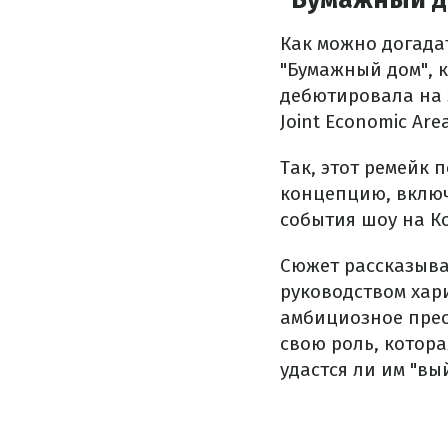
Как можно догадат
"Бумажный дом", 
дебютировала на э
Joint Economic Ar
Так, этот ремейк 
концепцию, включ
события шоу на К
Сюжет рассказыва
руководством хар
амбициозное прес
свою роль, котора
удастся ли им "вы