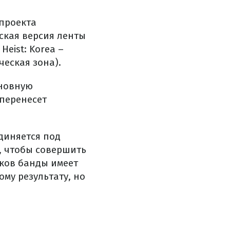
 проекта
ская версия ленты
eist: Korea –
ческая зона).
сновную
 перенесет
диняется под
, чтобы совершить
иков банды имеет
му результату, но