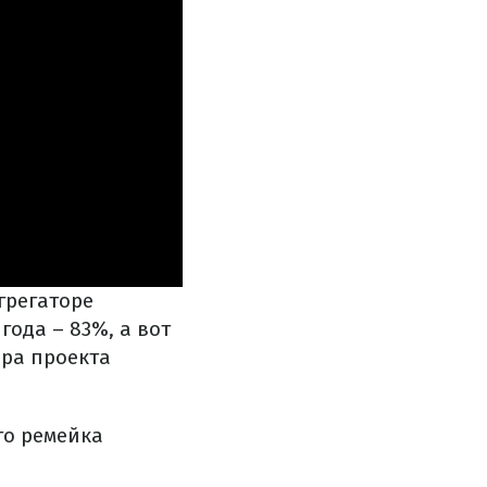
грегаторе
года – 83%, а вот
ера проекта
го ремейка