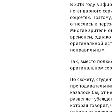
В 2018 году в эф
легендарного сер
соцсетях. Поэтому
отнеслись к перез
Многие зрители оц
временем, однако
оригинальной ист
неправильным.
Так, вместо полю
оригинальном сер
По сюжету, студен
преподавательниц
казалось бы, от н
разделяет убежде
которая говорит, 
начинают проявля