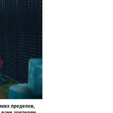
аких пределов,
 всем зрителям