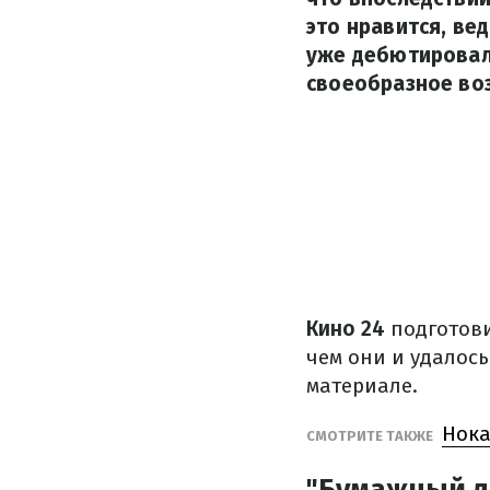
это нравится, ве
уже дебютировало
своеобразное во
Кино 24
подготови
чем они и удалось
материале.
Нока
СМОТРИТЕ ТАКЖЕ
"Бумажный д