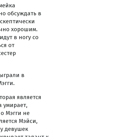
емейка
но обсуждать в
 скептически
очно хорошим.
дут в ногу со
ся от
сестер
ыграли в
эгги.
оторая является
 умирает,
но Мэгги не
ляется Мэйси,
 у девушек
крывает талант к