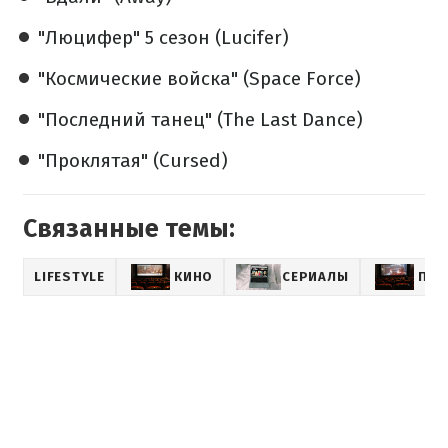
"Люцифер" 5 сезон (Lucifer)
"Космические войска" (Space Force)
"Последний танец" (The Last Dance)
"Проклятая" (Cursed)
Связанные темы:
LIFESTYLE
КИНО
СЕРИАЛЫ
ПОД