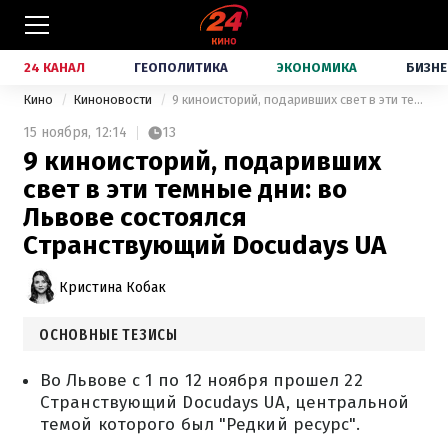
24 КАНАЛ
ГЕОПОЛИТИКА
ЭКОНОМИКА
БИЗНЕ
Кино
Киноновости
9 киноисторий, подаривших свет в эти темные дни: во Львове состоялся Странствующий Docudays UA
15 ноября,
12:14
13
9 киноисторий, подаривших
свет в эти темные дни: во
Львове состоялся
Странствующий Docudays UA
Кристина Кобак
ОСНОВНЫЕ ТЕЗИСЫ
Во Львове с 1 по 12 ноября прошел 22
Странствующий Docudays UA, центральной
темой которого был "Редкий ресурс".