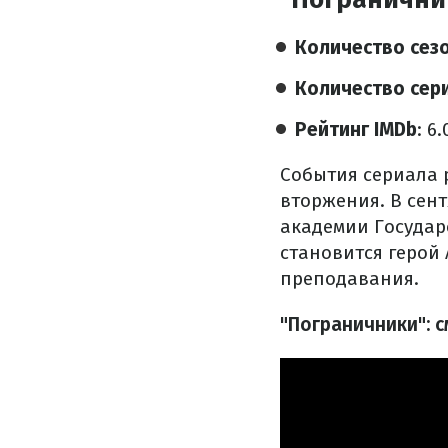
Количество сез
Количество сер
Рейтинг IMDb
: 6
События сериала 
вторжения. В сен
академии Государ
становится герой
преподавания.
"Пограничники": 