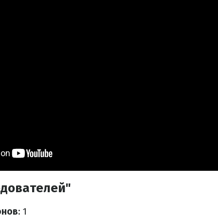
едователей"
онов
: 1