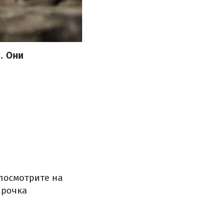
. Они
 посмотрите на
арочка