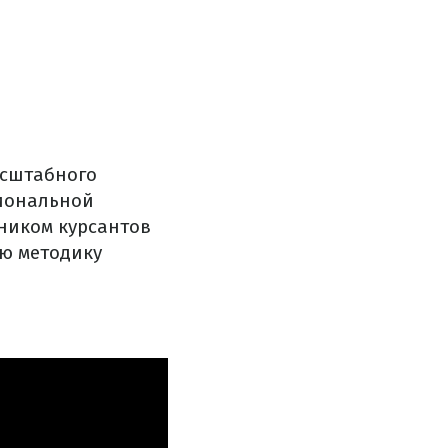
асштабного
циональной
ником курсантов
ую методику