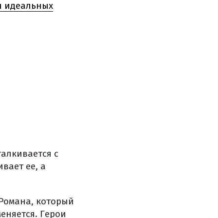
я идеальных
талкивается с
вает ее, а
Романа, который
еняется. Герои