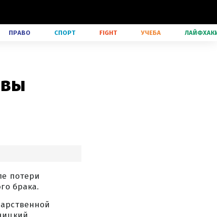
ПРАВО
СПОРТ
FIGHT
УЧЕБА
ЛАЙФХАК
 вы
ле потери
го брака.
дарственной
ницкий.