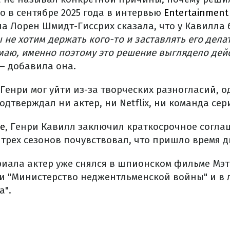
о в сентябре 2025 года в интервью
Entertainment
а Лорен Шмидт-Гиссрих сказала, что у Кавилла
 не хотим держать кого-то и заставлять его делат
умаю, именно поэтому это решение выглядело дей
 – добавила она.
 Генри мог уйти из-за творческих разногласий, о
тверждал ни актер, ни Netflix, ни команда сер
ne
, Генри Кавилл заключил краткосрочное согла
 трех сезонов почувствовал, что пришло время д
риала актер уже снялся в шпионском фильме Мэт
чи "Министерство неджентльменской войны" и в
а".