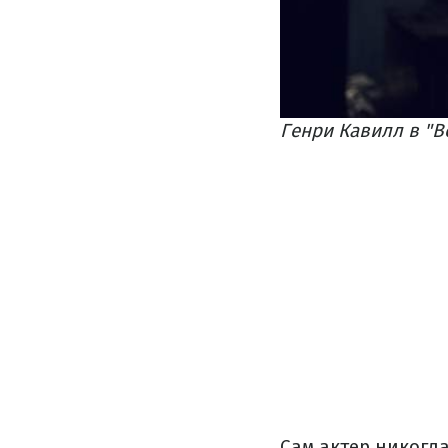
Генри Кавилл в "В
Сам актер никогд