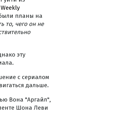
 Weekly
 были планы на
ь то, чего он не
ствительно
днако эту
иала.
шение с сериалом
вигаться дальше.
ью Вона "Аргайл",
 ленте Шона Леви