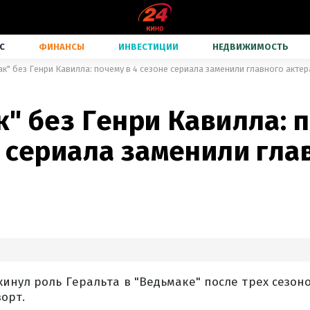
С
ФИНАНСЫ
ИНВЕСТИЦИИ
НЕДВИЖИМОСТЬ
к" без Генри Кавилла: почему в 4 сезоне сериала заменили главного актер
" без Генри Кавилла: 
 сериала заменили гла
инул роль Геральта в "Ведьмаке" после трех сезоно
орт.