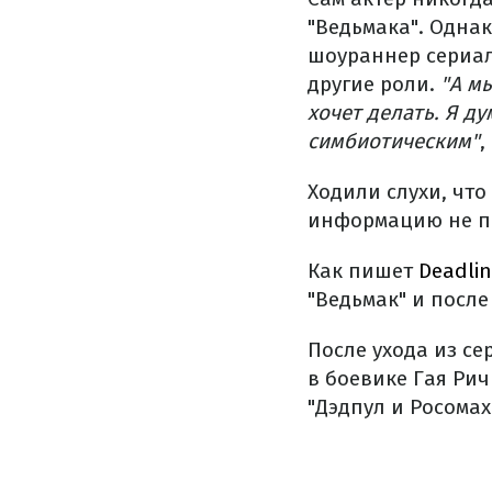
"Ведьмака". Однак
шоураннер сериал
другие роли.
"А мы
хочет делать. Я д
симбиотическим"
,
Ходили слухи, что
информацию не под
Как пишет
Deadli
"Ведьмак" и после
После ухода из се
в боевике Гая Ри
"Дэдпул и Росомах