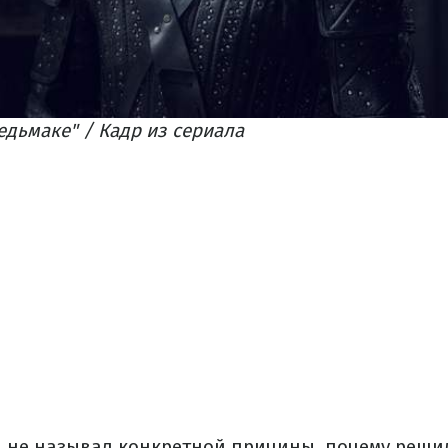
едьмаке" / Кадр из сериала
а не называл конкретной причины, почему решил