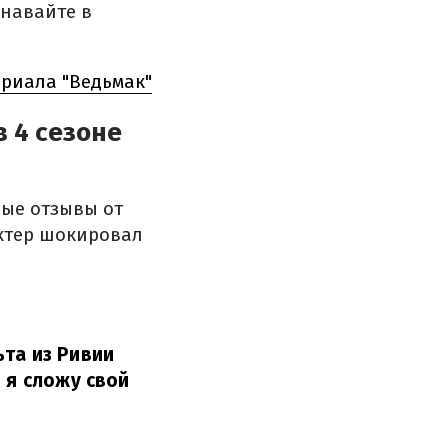
знавайте в
ериала "Ведьмак"
 4 сезоне
ные отзывы от
актер шокировал
ьта из Ривии
 я сложу свой