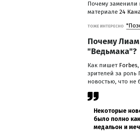
Почему заменили г
материале
24 Кан
"Поз
ТОЖЕ ИНТЕРЕСНО
Почему Лиам 
"Ведьмака"?
Как пишет
Forbes
зрителей за роль 
новостью, что не 
Некоторые ново
было полно как
медальон и меч