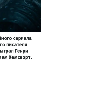
йного сериала
го писателя
сыграл Генри
иам Хемсворт.