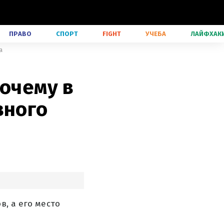
ПРАВО
СПОРТ
FIGHT
УЧЕБА
ЛАЙФХАК
а
почему в
вного
в, а его место