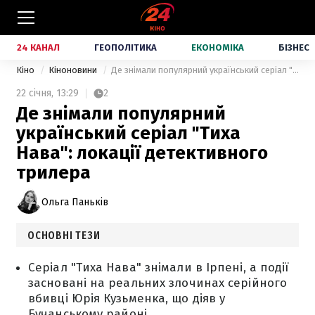
24 КАНАЛ
ГЕОПОЛІТИКА
ЕКОНОМІКА
БІЗНЕС
Кіно
Кіноновини
Де знімали популярний український серіал "Тиха Нава": локації детективного трилера
22 січня,
13:29
2
Де знімали популярний
український серіал "Тиха
Нава": локації детективного
трилера
Ольга Паньків
ОСНОВНІ ТЕЗИ
Серіал "Тиха Нава" знімали в Ірпені, а події
засновані на реальних злочинах серійного
вбивці Юрія Кузьменка, що діяв у
Бучанському районі.