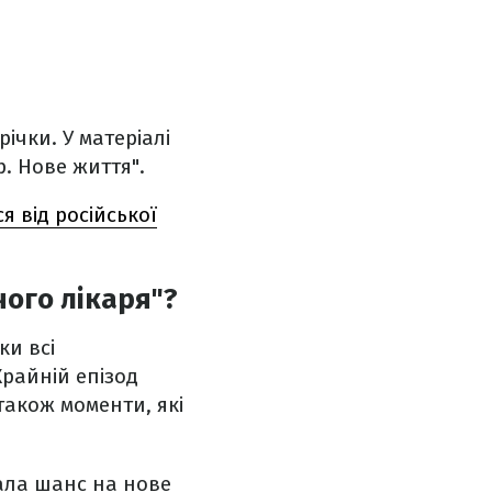
річки. У матеріалі
р. Нове життя".
 від російської
чого лікаря"?
ки всі
Крайній епізод
також моменти, які
ала шанс на нове