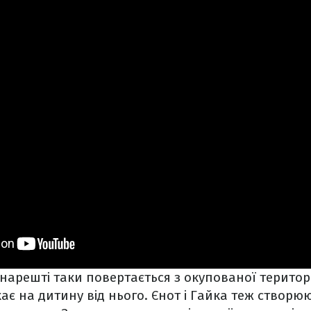
 нарешті таки повертається з окупованої територі
ає на дитину від нього. Єнот і Гайка теж створюю