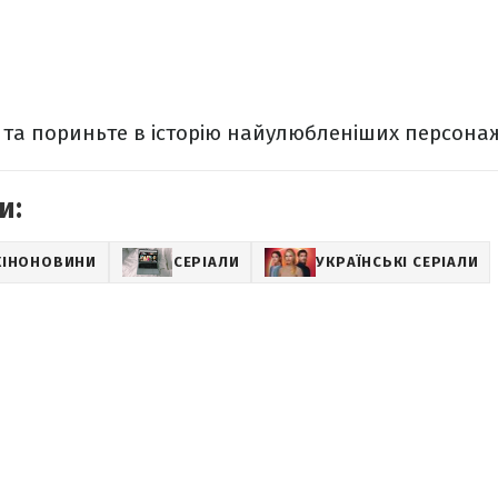
 та пориньте в історію найулюбленіших персонаж
и:
КІНОНОВИНИ
СЕРІАЛИ
УКРАЇНСЬКІ СЕРІАЛИ