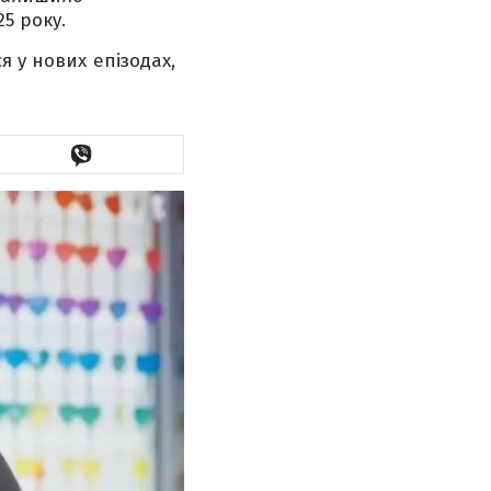
5 року.
 у нових епізодах,