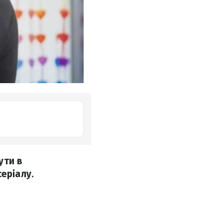
ути в
еріалу.