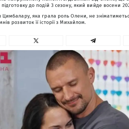
 підготовку до подій 3 сезону, який вийде восени 202
я Цимбалару, яка грала роль Олени, не зніматиметься
мнів розвиток її історії з Михайлом.