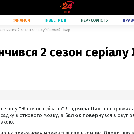
ФІНАНСИ
ІНВЕСТИЦІЇ
НЕРУХОМІСТЬ
ПРАВ
акінчився 2 сезон серіалу Жіночий лікар
нчився 2 сезон серіалу
 2 сезону "Жіночого лікаря" Людмила Пишна отримал
садку кісткового мозку, а Балюк повернувся з окупов
івкою.
 на напруженому моменті зі дзвінком від Олени, що