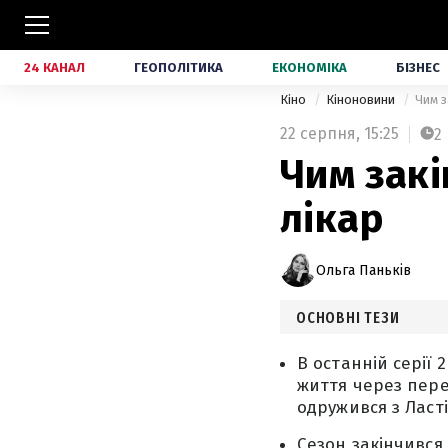
24 КАНАЛ
ГЕОПОЛІТИКА
ЕКОНОМІКА
БІЗНЕС
Кіно
Кіноновини
Чим з
22 серпня,
15:25
2
Чим закі
лікар
Ольга Паньків
ОСНОВНІ ТЕЗИ
В останній серії
життя через пере
одружився з Ласт
Сезон закінчився