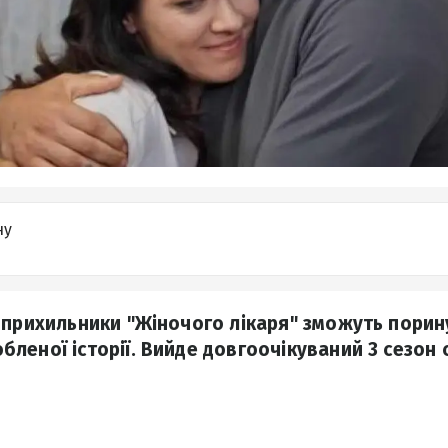
ну
 прихильники "Жіночого лікаря" зможуть порин
леної історії. Вийде довгоочікуваний 3 сезон с