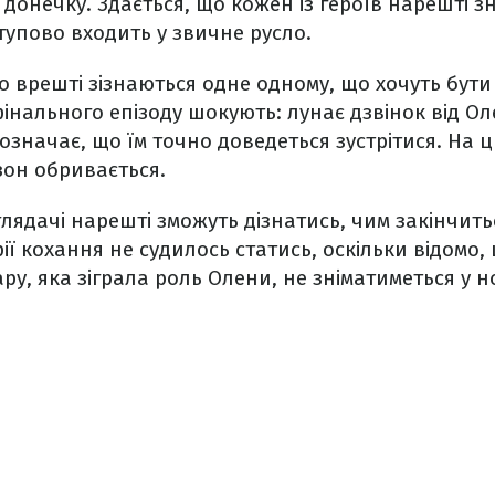
 донечку. Здається, що кожен із героїв нарешті з
ступово входить у звичне русло.
 врешті зізнаються одне одному, що хочуть бути
інального епізоду шокують: лунає дзвінок від Ол
е означає, що їм точно доведеться зустрітися. На
зон обривається.
глядачі нарешті зможуть дізнатись, чим закінчитьс
рії кохання не судилось статись, оскільки відомо,
ру, яка зіграла роль Олени, не зніматиметься у н