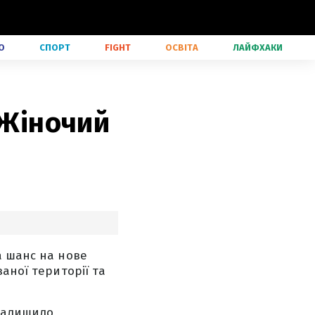
О
СПОРТ
FIGHT
ОСВІТА
ЛАЙФХАКИ
 Жіночий
а шанс на нове
аної території та
 залишило