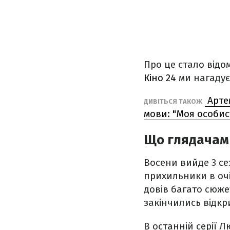
Про це стало відо
Кіно 24
ми нагадуєм
Артем
ДИВІТЬСЯ ТАКОЖ
мови: "Моя особис
Що глядачам 
Восени вийде 3 сез
прихильники в очі
довів багато сюже
закінчились відкр
В останній серії 