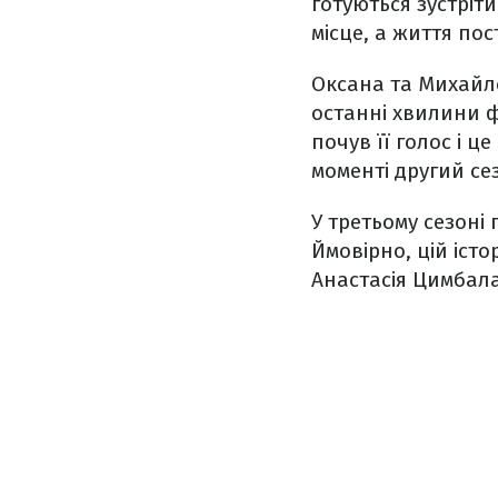
готуються зустріти
місце, а життя по
Оксана та Михайло
останні хвилини ф
почув її голос і ц
моменті другий се
У третьому сезоні 
Ймовірно, цій істо
Анастасія Цимбала