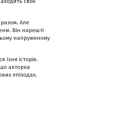
находить своє
 разом. Але
ени. Він нарешті
 цьому напруженому
я їхня історія.
 що акторка
ових епізодах.