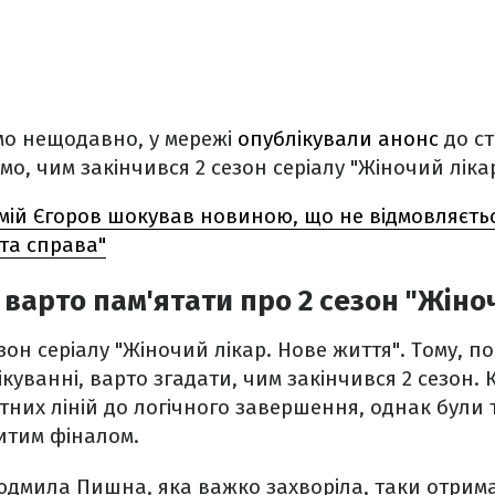
мо нещодавно, у мережі
опублікували анонс
до ст
о, чим закінчився 2 сезон серіалу "Жіночий ліка
ій Єгоров шокував новиною, що не відмовляється
та справа"
варто пам'ятати про 2 сезон "Жіно
он серіалу "Жіночий лікар. Нове життя". Тому, по
куванні, варто згадати, чим закінчився 2 сезон. 
тних ліній до логічного завершення, однак були 
итим фіналом.
Людмила Пишна, яка важко захворіла, таки отрим