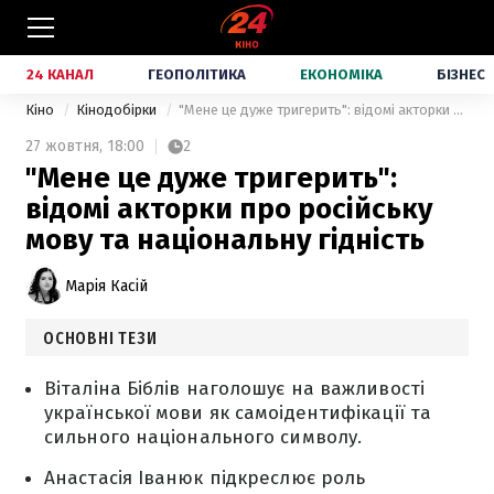
24 КАНАЛ
ГЕОПОЛІТИКА
ЕКОНОМІКА
БІЗНЕС
Кіно
Кінодобірки
"Мене це дуже тригерить": відомі акторки про російську мову та національну гідність
27 жовтня,
18:00
2
"Мене це дуже тригерить":
відомі акторки про російську
мову та національну гідність
Марія Касій
ОСНОВНІ ТЕЗИ
Віталіна Біблів наголошує на важливості
української мови як самоідентифікації та
сильного національного символу.
Анастасія Іванюк підкреслює роль