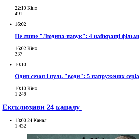
22:10
Кіно
491
16:02
Не лише "Людина-павук": 4 найкращі фільми 
16:02
Кіно
337
10:10
Один сезон і нуль "води": 5 напружених серіа
10:10
Кіно
1 248
Ексклюзиви 24 каналу
18:00
24 Канал
1 432