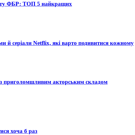
боту ФБР: ТОП 5 найкращих
и й серіали Netflix, які варто подивитися кожному
мів з приголомшливим акторським складом
ися хоча б раз