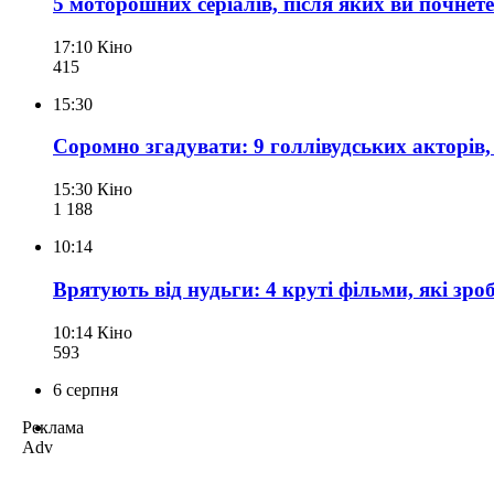
5 моторошних серіалів, після яких ви почнете
17:10
Кіно
415
15:30
Соромно згадувати: 9 голлівудських акторів, 
15:30
Кіно
1 188
10:14
Врятують від нудьги: 4 круті фільми, які зро
10:14
Кіно
593
6 серпня
Реклама
Adv