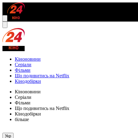
Кіноновини
Серіали
Фільми
Що подивитись на Netflix
Кінодобірки
Кіноновини
Серіали
Фільми
Що подивитись на Netflix
Кінодобірки
більше
Укр