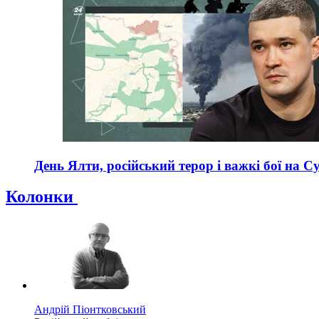
День Ялти, російський терор і важкі бої на С
Колонки
Андрій Піонтковський