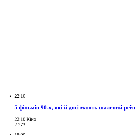
22:10
5 фільмів 90-х, які й досі мають шалений ре
22:10
Кіно
2 273
15:00