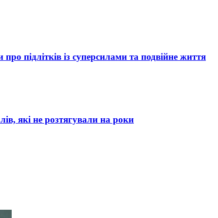
про підлітків із суперсилами та подвійне життя
лів, які не розтягували на роки