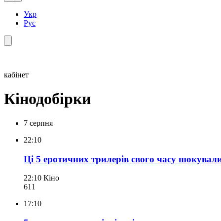
Укр
Рус
кабінет
Кінодобірки
7 серпня
22:10
Ці 5 еротичних трилерів свого часу шокували 
22:10
Кіно
611
17:10