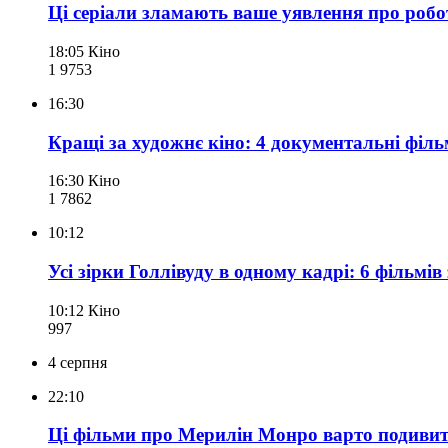
Ці серіали зламають ваше уявлення про ро
18:05
Кіно
1 975
3
16:30
Кращі за художнє кіно: 4 документальні фільм
16:30
Кіно
1 786
2
10:12
Усі зірки Голлівуду в одному кадрі: 6 філь
10:12
Кіно
997
4 серпня
22:10
Ці фільми про Мерилін Монро варто подивит