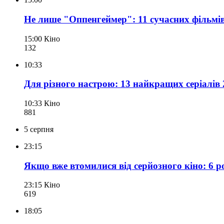
Не лише "Оппенгеймер": 11 сучасних фільмів 
15:00
Кіно
132
10:33
Для різного настрою: 13 найкращих серіалів 
10:33
Кіно
881
5 серпня
23:15
Якщо вже втомилися від серйозного кіно: 6 р
23:15
Кіно
619
18:05