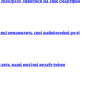
 підозріло дивитися на свій смартфон
які ненавидять свої найвідоміші ролі
блять ваші вихідні незабутніми