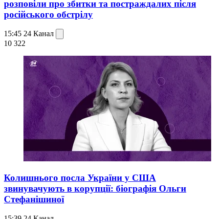
розповіли про збитки та постраждалих після
російського обстрілу
15:45
24 Канал
10 322
Колишнього посла України у США
звинувачують в корупції: біографія Ольги
Стефанішиної
15:39
24 Канал