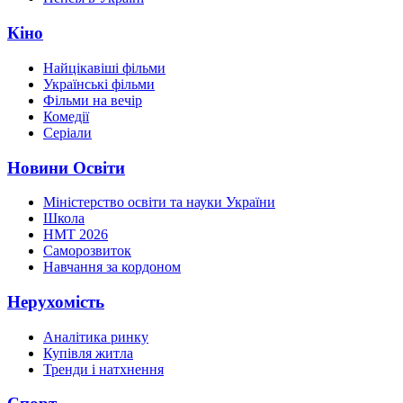
Кіно
Найцікавіші фільми
Українські фільми
Фільми на вечір
Комедії
Серіали
Новини Освіти
Міністерство освіти та науки України
Школа
НМТ 2026
Саморозвиток
Навчання за кордоном
Нерухомість
Аналітика ринку
Купівля житла
Тренди і натхнення