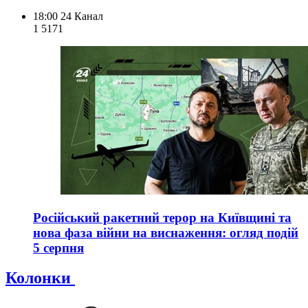
18:00
24 Канал
1 517
1
Російський ракетний терор на Київщині та
нова фаза війни на виснаження: огляд подій
5 серпня
Колонки