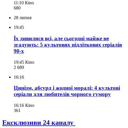
11:10
Кіно
680
28 липня
19:45
Їх дивилися всі, але сьогодні майже не
згадують: 5 культових підліткових серіалів
90-х
19:45
Кіно
2 689
16:16
Цинізм, абсурд і жодної моралі: 4 культові
серіали для любителів чорного гумору
16:16
Кіно
361
Ексклюзиви 24 каналу