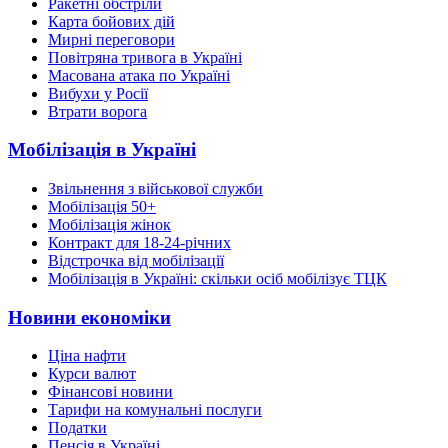
Ракетні обстріли
Карта бойових дій
Мирні переговори
Повітряна тривога в Україні
Масована атака по Україні
Вибухи у Росії
Втрати ворога
Мобілізація в Україні
Звільнення з військової служби
Мобілізація 50+
Мобілізація жінок
Контракт для 18-24-річних
Відстрочка від мобілізації
Мобілізація в Україні: скільки осіб мобілізує ТЦК
Новини економіки
Ціна нафти
Курси валют
Фінансові новини
Тарифи на комунальні послуги
Податки
Пенсія в Україні