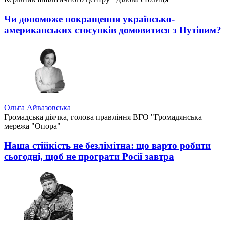
Чи допоможе покращення українсько-
американських стосунків домовитися з Путіним?
Ольга Айвазовська
Громадська діячка, голова правління ВГО "Громадянська
мережа "Опора"
Наша стійкість не безлімітна: що варто робити
сьогодні, щоб не програти Росії завтра