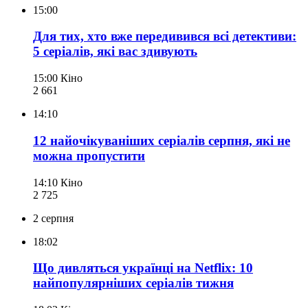
15:00
Для тих, хто вже передивився всі детективи:
5 серіалів, які вас здивують
15:00
Кіно
2 661
14:10
12 найочікуваніших серіалів серпня, які не
можна пропустити
14:10
Кіно
2 725
2 серпня
18:02
Що дивляться українці на Netflix: 10
найпопулярніших серіалів тижня