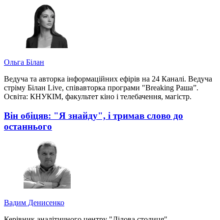
Ольга Білан
Ведуча та авторка інформаційних ефірів на 24 Каналі. Ведуча
стріму Білан Live, співавторка програми "Breaking Раша”.
Освіта: КНУКІМ, факультет кіно і телебачення, магістр.
Він обіцяв: "Я знайду", і тримав слово до
останнього
Вадим Денисенко
Керівник аналітичного центру "Ділова столиця"