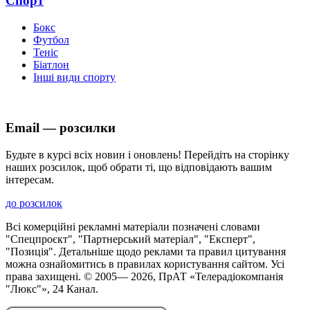
Спорт
Бокс
Футбол
Теніс
Біатлон
Інші види спорту
Email — розсилки
Будьте в курсі всіх новин і оновлень! Перейдіть на сторінку
наших розсилок, щоб обрати ті, що відповідають вашим
інтересам.
до розсилок
Всі комерційні рекламні матеріали позначені словами
"Спецпроєкт", "Партнерський матеріал", "Експерт",
"Позиція". Детальніше щодо реклами та правил цитування
можна ознайомитись в правилах користування сайтом. Усі
права захищені. © 2005—
2026
, ПрАТ «Телерадіокомпанія
"Люкс"», 24 Канал.