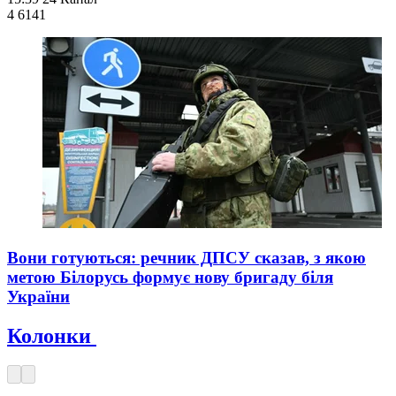
4 614
1
Вони готуються: речник ДПСУ сказав, з якою
метою Білорусь формує нову бригаду біля
України
Колонки