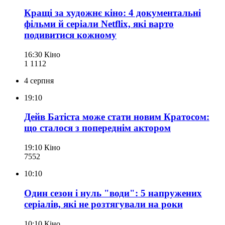
Кращі за художнє кіно: 4 документальні
фільми й серіали Netflix, які варто
подивитися кожному
16:30
Кіно
1 111
2
4 серпня
19:10
Дейв Батіста може стати новим Кратосом:
що сталося з попереднім актором
19:10
Кіно
755
2
10:10
Один сезон і нуль "води": 5 напружених
серіалів, які не розтягували на роки
10:10
Кіно