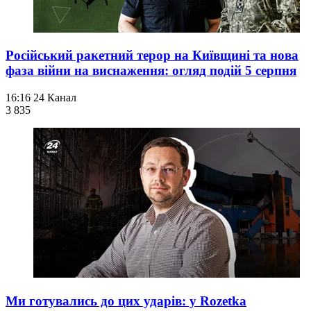
Російський ракетний терор на Київщині та нова
фаза війни на виснаження: огляд подій 5 серпня
16:16
24 Канал
3 835
Ми готувались до цих ударів: у Rozetka