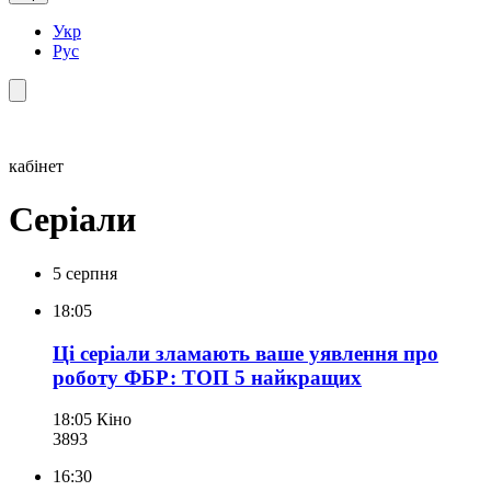
Укр
Рус
кабінет
Серіали
5 серпня
18:05
Ці серіали зламають ваше уявлення про
роботу ФБР: ТОП 5 найкращих
18:05
Кіно
389
3
16:30