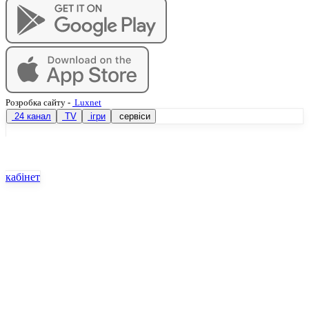
Розробка сайту
-
Luxnet
24 канал
TV
ігри
сервіси
кабінет