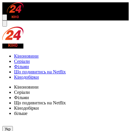
Кіноновини
Серіали
Фільми
Що подивитись на Netflix
Кінодобірки
Кіноновини
Серіали
Фільми
Що подивитись на Netflix
Кінодобірки
більше
Укр