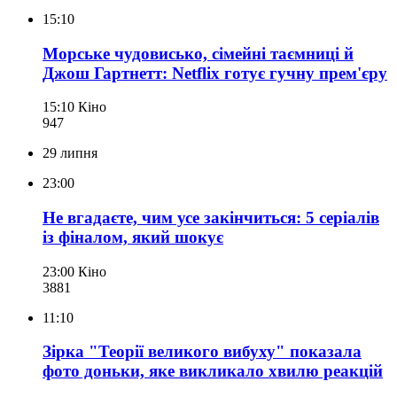
15:10
Морське чудовисько, сімейні таємниці й
Джош Гартнетт: Netflix готує гучну прем'єру
15:10
Кіно
947
29 липня
23:00
Не вгадаєте, чим усе закінчиться: 5 серіалів
із фіналом, який шокує
23:00
Кіно
388
1
11:10
Зірка "Теорії великого вибуху" показала
фото доньки, яке викликало хвилю реакцій