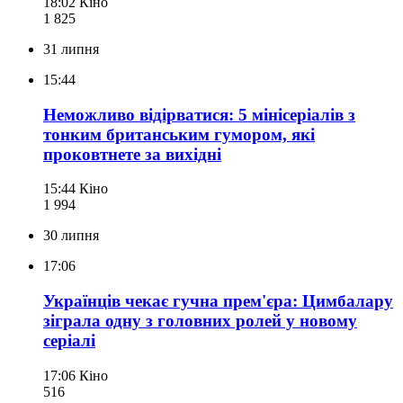
18:02
Кіно
1 825
31 липня
15:44
Неможливо відірватися: 5 мінісеріалів з
тонким британським гумором, які
проковтнете за вихідні
15:44
Кіно
1 994
30 липня
17:06
Українців чекає гучна прем'єра: Цимбалару
зіграла одну з головних ролей у новому
серіалі
17:06
Кіно
516