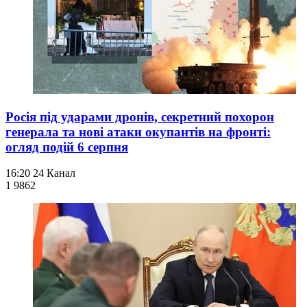
Росія під ударами дронів, секретний похорон
генерала та нові атаки окупантів на фронті:
огляд подій 6 серпня
16:20
24 Канал
1 986
2