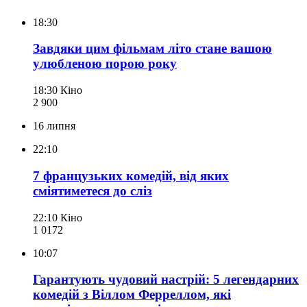
18:30
Завдяки цим фільмам літо стане вашою
улюбленою порою року
18:30
Кіно
2 900
16 липня
22:10
7 французьких комедій, від яких
сміятиметеся до сліз
22:10
Кіно
1 017
2
10:07
Гарантують чудовий настрій: 5 легендарних
комедій з Віллом Ферреллом, які