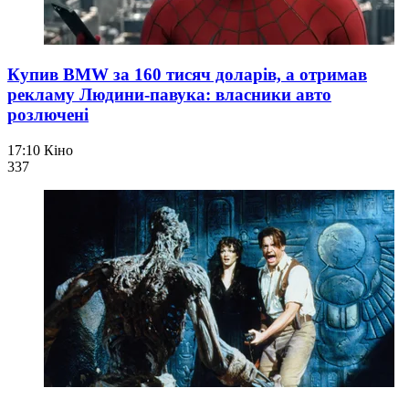
Купив BMW за 160 тисяч доларів, а отримав
рекламу Людини-павука: власники авто
розлючені
17:10
Кіно
337