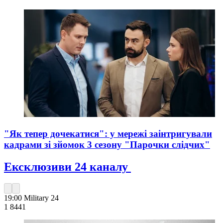
"Як тепер дочекатися": у мережі заінтригували
кадрами зі зйомок 3 сезону "Парочки слідчих"
Ексклюзиви 24 каналу
19:00
Military 24
1 844
1