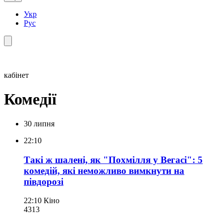
Укр
Рус
кабінет
Комедії
30 липня
22:10
Такі ж шалені, як "Похмілля у Вегасі": 5
комедій, які неможливо вимкнути на
півдорозі
22:10
Кіно
431
3