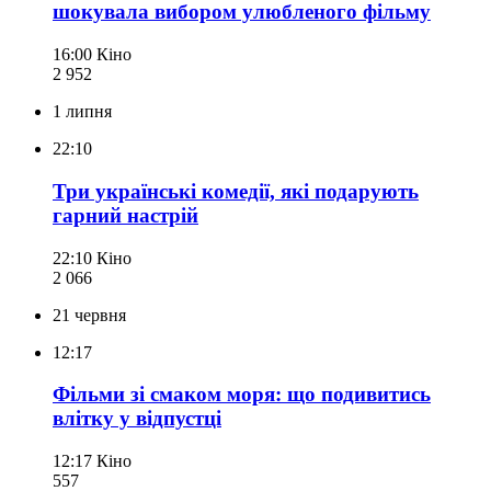
шокувала вибором улюбленого фільму
16:00
Кіно
2 952
1 липня
22:10
Три українські комедії, які подарують
гарний настрій
22:10
Кіно
2 066
21 червня
12:17
Фільми зі смаком моря: що подивитись
влітку у відпустці
12:17
Кіно
557