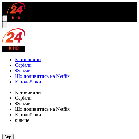
Кіноновини
Серіали
Фільми
Що подивитись на Netflix
Кінодобірки
Кіноновини
Серіали
Фільми
Що подивитись на Netflix
Кінодобірки
більше
Укр