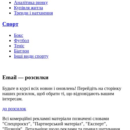
Аналітика ринку
Купівля житла
Тренди і натхнення
Спорт
Бокс
Футбол
Теніс
Біатлон
Інші види спорту
Email — розсилки
Будьте в курсі всіх новин і оновлень! Перейдіть на сторінку
наших розсилок, щоб обрати ті, що відповідають вашим
інтересам.
до розсилок
Всі комерційні рекламні матеріали позначені словами
"Спецпроєкт", "Партнерський матеріал", "Експерт",
"Позиція". Детальніше щодо реклами та правил цитування