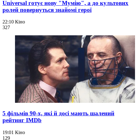
Universal готує нову "Мумію", а до культових
ролей повернуться знайомі герої
22:10
Кіно
327
5 фільмів 90-х, які й досі мають шалений
рейтинг IMDb
19:01
Кіно
129