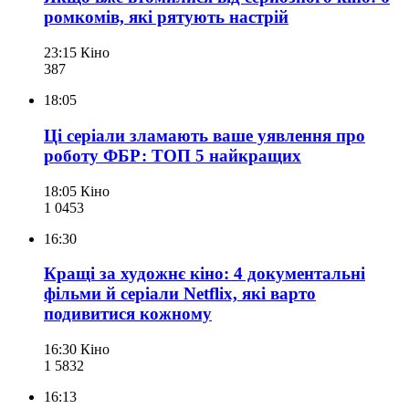
ромкомів, які рятують настрій
23:15
Кіно
387
18:05
Ці серіали зламають ваше уявлення про
роботу ФБР: ТОП 5 найкращих
18:05
Кіно
1 045
3
16:30
Кращі за художнє кіно: 4 документальні
фільми й серіали Netflix, які варто
подивитися кожному
16:30
Кіно
1 583
2
16:13