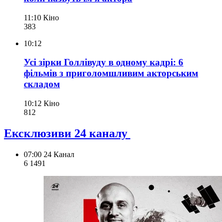
11:10
Кіно
383
10:12
Усі зірки Голлівуду в одному кадрі: 6
фільмів з приголомшливим акторським
складом
10:12
Кіно
812
Ексклюзиви 24 каналу
07:00
24 Канал
6 149
1