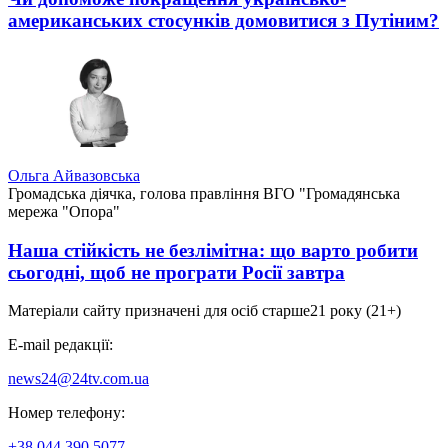
американських стосунків домовитися з Путіним?
Ольга Айвазовська
Громадська діячка, голова правління ВГО "Громадянська
мережа "Опора"
Наша стійкість не безлімітна: що варто робити
сьогодні, щоб не програти Росії завтра
Матеріали сайту призначені для осіб старше
21 року (21+)
E-mail редакції:
news24@24tv.com.ua
Номер телефону:
+38 044 390 5077