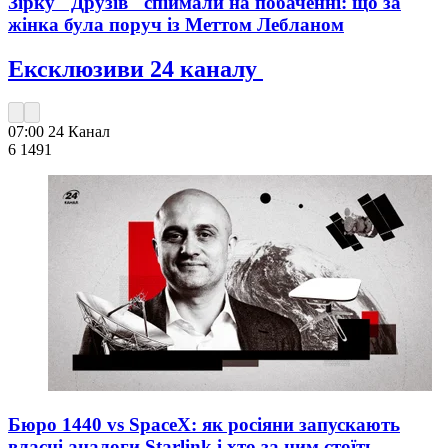
Зірку "Друзів" спіймали на побаченні: що за
жінка була поруч із Меттом Лебланом
Ексклюзиви 24 каналу
07:00
24 Канал
6 149
1
Бюро 1440 vs SpaceX: як росіяни запускають
власні аналоги Starlink і хто за цим стоїть