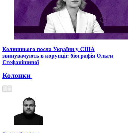
Колишнього посла України у США
звинувачують в корупції: біографія Ольги
Стефанішиної
Колонки