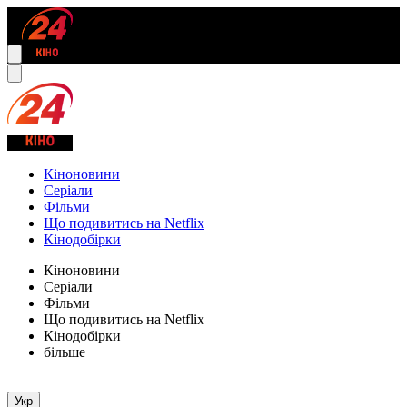
Кіноновини
Серіали
Фільми
Що подивитись на Netflix
Кінодобірки
Кіноновини
Серіали
Фільми
Що подивитись на Netflix
Кінодобірки
більше
Укр