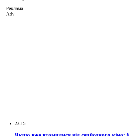
Реклама
Adv
23:15
Якщо вже втомилися від серйозного кіно: 6