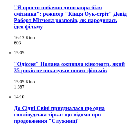
"Я просто побачив динозавра біля
смітника": режисер "Кінця Оук-стріт" Девід
Роберт Мітчелл розповів, як народилась
ідея фільму
16:13
Кіно
603
15:05
"Одіссея" Нолана оживила кінотеатр, який
35 років не показував нових фільмів
15:05
Кіно
1 387
14:10
До Сідні Свіні приєдналася ще одна
голлівудська зірка: що відомо про
продовження "Служниці"