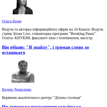
Ольга Білан
Ведуча та авторка інформаційних ефірів на 24 Каналі. Ведуча
стріму Білан Live, співавторка програми "Breaking Раша”.
Освіта: КНУКІМ, факультет кіно і телебачення, магістр.
Він обіцяв: "Я знайду", і тримав слово до
останнього
Вадим Денисенко
Керівник аналітичного центру "Ділова столиця"
Чи допоможе покращення українсько-