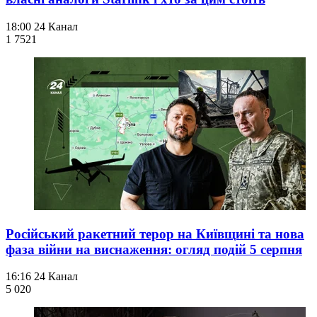
18:00
24 Канал
1 752
1
Російський ракетний терор на Київщині та нова
фаза війни на виснаження: огляд подій 5 серпня
16:16
24 Канал
5 020