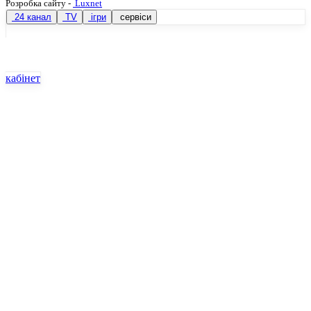
Розробка сайту
-
Luxnet
24 канал
TV
ігри
сервіси
кабінет