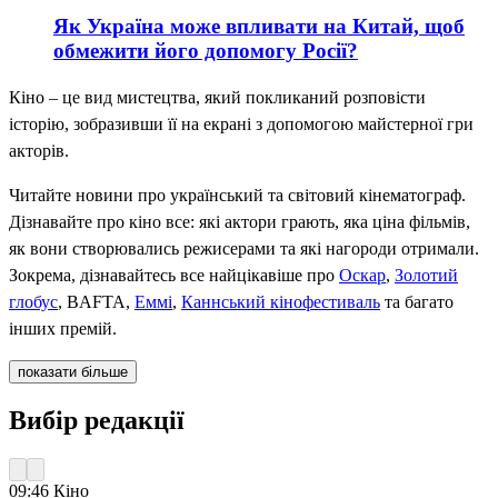
Як Україна може впливати на Китай, щоб
обмежити його допомогу Росії?
Кіно – це вид мистецтва, який покликаний розповісти
історію, зобразивши її на екрані з допомогою майстерної гри
акторів.
Читайте новини про український та світовий кінематограф.
Дізнавайте про кіно все: які актори грають, яка ціна фільмів,
як вони створювались режисерами та які нагороди отримали.
Зокрема, дізнавайтесь все найцікавіше про
Оскар
,
Золотий
глобус
, BAFTA,
Еммі
,
Каннський кінофестиваль
та багато
інших премій.
показати більше
Вибір редакції
09:46
Кіно