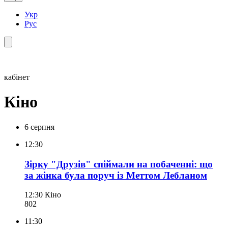
Укр
Рус
кабінет
Кіно
6 серпня
12:30
Зірку "Друзів" спіймали на побаченні: що
за жінка була поруч із Меттом Лебланом
12:30
Кіно
80
2
11:30