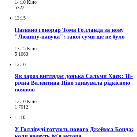
14:10
Кіно
532
2
13:15
Названо гонорар Тома Голланда за нову
"Людину-павука": такої суми ще не було
13:15
Кіно
5 106
3
12:10
Як зараз виглядає донька Сальми Хаєк: 18-
річна Валентина Піно здивувала рідкісною
появою
12:10
Кіно
1 701
2
11:10
У Голлівуді готують нового Джеймса Бонда:
коли назвуть ім'я актора