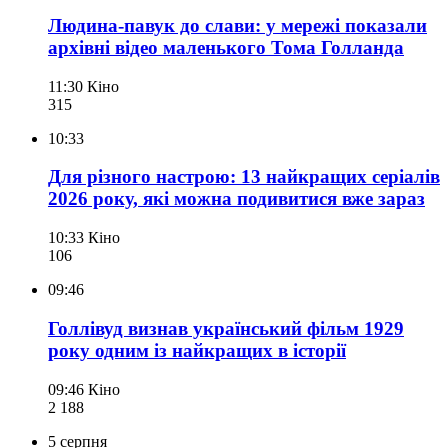
Людина-павук до слави: у мережі показали
архівні відео маленького Тома Голланда
11:30
Кіно
315
10:33
Для різного настрою: 13 найкращих серіалів
2026 року, які можна подивитися вже зараз
10:33
Кіно
106
09:46
Голлівуд визнав український фільм 1929
року одним із найкращих в історії
09:46
Кіно
2 188
5 серпня