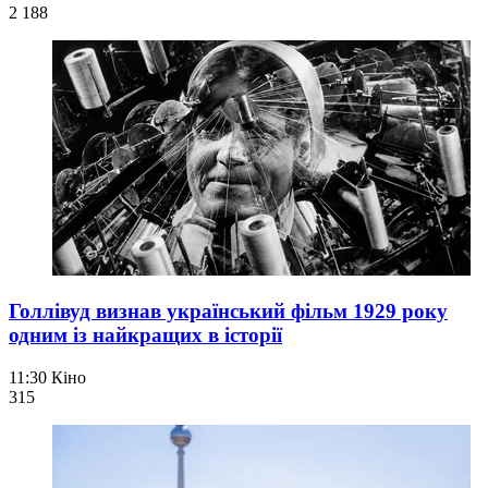
2 188
Голлівуд визнав український фільм 1929 року
одним із найкращих в історії
11:30
Кіно
315