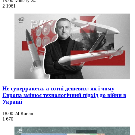
19:00
Military 24
2 196
1
Не суперракета, а сотні дешевих: як і чому
Європа змінює технологічний підхід до війни в
Україні
18:00
24 Канал
1 670