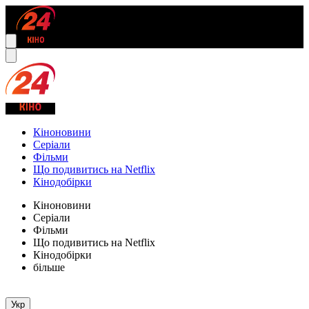
Кіноновини
Серіали
Фільми
Що подивитись на Netflix
Кінодобірки
Кіноновини
Серіали
Фільми
Що подивитись на Netflix
Кінодобірки
більше
Укр