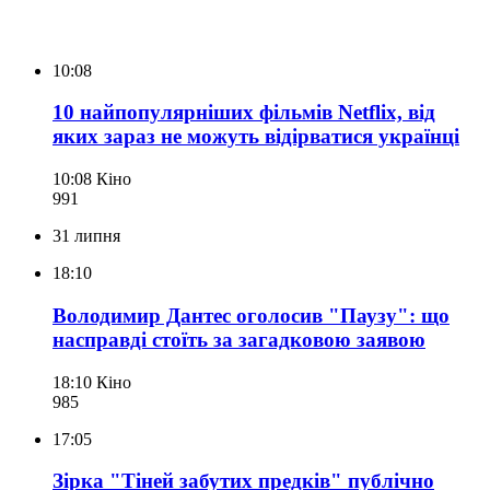
10:08
10 найпопулярніших фільмів Netflix, від
яких зараз не можуть відірватися українці
10:08
Кіно
991
31 липня
18:10
Володимир Дантес оголосив "Паузу": що
насправді стоїть за загадковою заявою
18:10
Кіно
985
17:05
Зірка "Тіней забутих предків" публічно