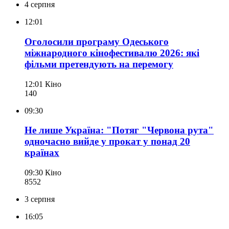
4 серпня
12:01
Оголосили програму Одеського
міжнародного кінофестивалю 2026: які
фільми претендують на перемогу
12:01
Кіно
140
09:30
Не лише Україна: "Потяг "Червона рута"
одночасно вийде у прокат у понад 20
країнах
09:30
Кіно
855
2
3 серпня
16:05