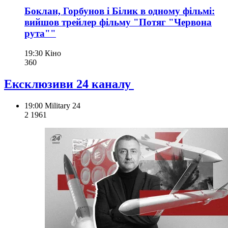
Боклан, Горбунов і Білик в одному фільмі:
вийшов трейлер фільму "Потяг "Червона
рута""
19:30
Кіно
360
Ексклюзиви 24 каналу
19:00
Military 24
2 196
1