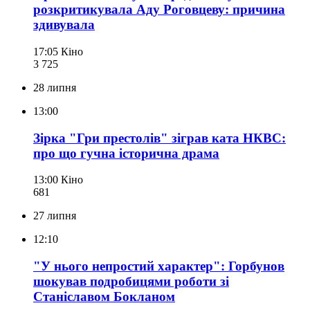
розкритикувала Аду Роговцеву: причина
здивувала
17:05
Кіно
3 725
28 липня
13:00
Зірка "Гри престолів" зіграв ката НКВС:
про що гучна історична драма
13:00
Кіно
681
27 липня
12:10
"У нього непростий характер": Горбунов
шокував подробицями роботи зі
Станіславом Бокланом