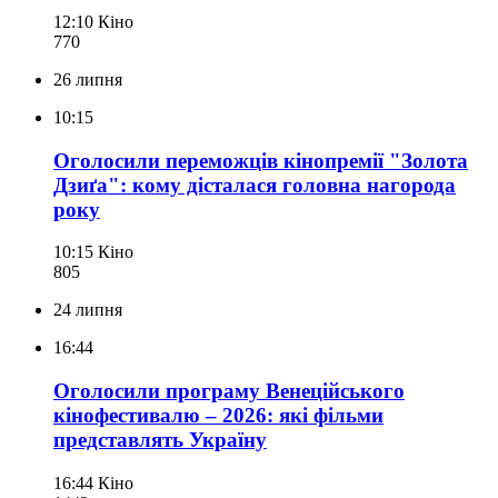
12:10
Кіно
770
26 липня
10:15
Оголосили переможців кінопремії "Золота
Дзиґа": кому дісталася головна нагорода
року
10:15
Кіно
805
24 липня
16:44
Оголосили програму Венеційського
кінофестивалю – 2026: які фільми
представлять Україну
16:44
Кіно