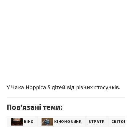
У Чака Норріса 5 дітей від різних стосунків.
Пов'язані теми:
КІНО
КІНОНОВИНИ
ВТРАТИ
СВІТОВІ 