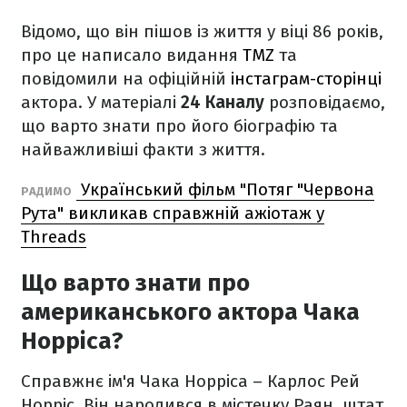
Відомо, що він пішов із життя у віці 86 років,
про це написало видання
TMZ
та
повідомили на офіційній
інстаграм-сторінці
актора. У матеріалі
24 Каналу
розповідаємо,
що варто знати про його біографію та
найважливіші факти з життя.
Український фільм "Потяг "Червона
РАДИМО
Рута" викликав справжній ажіотаж у
Threads
Що варто знати про
американського актора Чака
Норріса?
Справжнє ім'я Чака Норріса – Карлос Рей
Норріс. Він народився в містечку Раян, штат