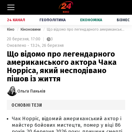
24 КАНАЛ
ГЕОПОЛІТИКА
ЕКОНОМІКА
БІЗНЕС
Кіно
Кіноновини
Що відомо про легендарного американського актора Чака Норріса, який несподівано пішов із життя
20 березня,
17:00
3
Оновлено - 13:24, 26 березня
Що відомо про легендарного
американського актора Чака
Норріса, який несподівано
пішов із життя
Ольга Паньків
ОСНОВНІ ТЕЗИ
Чак Норріс, відомий американський актор і
майстер бойових мистецтв, помер у віці 86
років 20 березня 2026 року, причини смерті