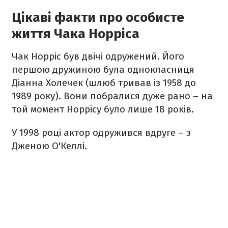
Цікаві факти про особисте
життя Чака Норріса
Чак Норріс був двічі одружений. Його
першою дружиною була однокласниця
Діанна Холечек (шлюб тривав із 1958 до
1989 року). Вони побралися дуже рано – на
той момент Норрісу було лише 18 років.
У 1998 році актор одружився вдруге – з
Дженою О'Келлі.