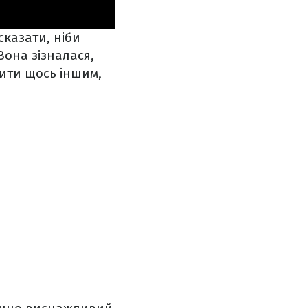
сказати, ніби
Вона зізналася,
ити щось іншим,