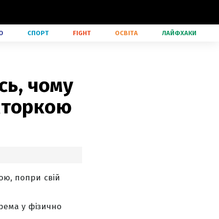
О
СПОРТ
FIGHT
ОСВІТА
ЛАЙФХАКИ
сь, чому
кторкою
ою, попри свій
крема у фізично