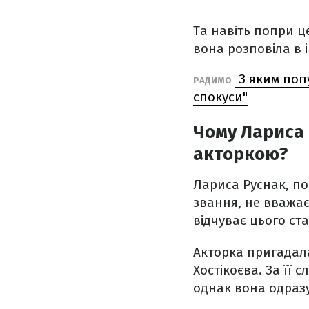
Та навіть попри ц
вона розповіла в 
З яким поп
РАДИМО
спокуси"
Чому Лариса 
акторкою?
Лариса Руснак, по
звання, не вважає
відчуває цього ста
Акторка пригадала
Хостікоєва. За її
однак вона одразу