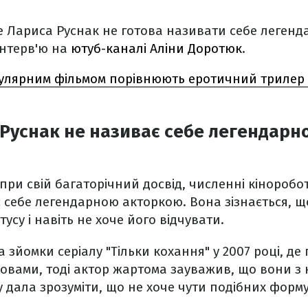
е Лариса Руснак не готова називати себе легенд
інтерв'ю на
ютуб-каналі Аліни Доротюк
.
улярним фільмом порівнюють еротичний трилер "
Руснак не називає себе легендарн
при свій багаторічний досвід, численні кіноробот
 себе легендарною акторкою. Вона зізнається, що
тусу і навіть не хоче його відчувати.
 зйомки серіалу "Тільки кохання" у 2007 році, де
 словами, тоді актор жартома зауважив, що вони з
 дала зрозуміти, що не хоче чути подібних фор