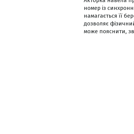
Акторка навела пр
номер із синхронн
намагається її бе
дозволяє фізичний
може пояснити, зв