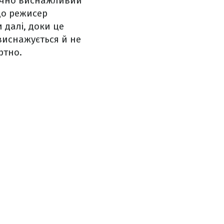
зично виснажливий
що режисер
 далі, доки це
 виснажується й не
ртно.