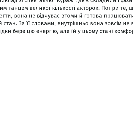
иклад зі спектаклю "Кураж", де є складний і фі
им танцем великої кількості акторок. Попри те, 
регти, вона не відчуває втоми й готова працювати
 стан. За її словами, внутрішньо вона зовсім не
ідки бере цю енергію, але їй у цьому стані комфо