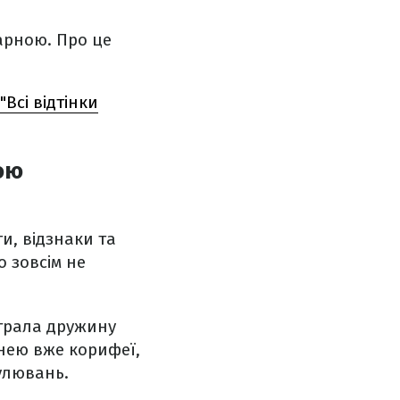
арною. Про це
Всі відтінки
ою
и, відзнаки та
 зовсім не
 грала дружину
 нею вже корифеї,
мулювань.