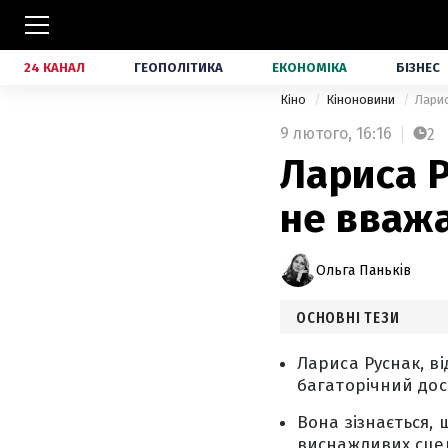
24 КАНАЛ
ГЕОПОЛІТИКА
ЕКОНОМІКА
БІЗНЕС
Кіно
Кіноновини
Ларис
9 лютого,
16:16
2
Лариса Р
не вваж
Ольга Паньків
ОСНОВНІ ТЕЗИ
Лариса Руснак, в
багаторічний дос
Вона зізнається, 
виснажливих сцен