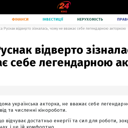
ФІНАНСИ
ІНВЕСТИЦІЇ
НЕРУХОМІСТЬ
ПРАВ
а Руснак відверто зізналась, чому не вважає себе легендарною акторкою
уснак відверто зізнала
ає себе легендарною а
ідома українська акторка, не вважає себе легендарн
від та численні кінороботи.
що відчуває достатньо енергії та сил для роботи, зо
ах, і це їй комфортно.