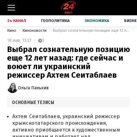
24 КАНАЛ
ГЕОПОЛИТИКА
ЭКОНОМИКА
БИЗНЕ
Кино
Киноновости
Выбрал сознательную позицию еще 12 лет назад: где сейчас и воюет ли украинский режиссер Ахтем Сеитаблаев
18 мая,
13:27
3
Выбрал сознательную позицию
еще 12 лет назад: где сейчас и
воюет ли украинский
режиссер Ахтем Сеитаблаев
Ольга Панькив
ОСНОВНЫЕ ТЕЗИСЫ
Ахтем Сеитаблаев, украинский режиссер
крымскотатарского происхождения,
активно приобщается к художественным
инициативам и работает над