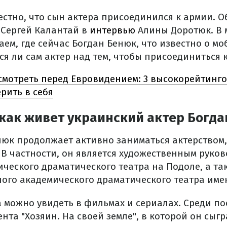
естно, что сын актера присоединился к армии. О
 Сергей Калантай в
интервью
Алины Доротюк. В
ем, где сейчас Богдан Бенюк, что известно о м
я ли сам актер над тем, чтобы присоединиться к
смотреть перед Евровидением: 3 высокорейтинг
рить в себя
 как живет украинский актер Богд
юк продолжает активно заниматься актерством, 
 В частности, он является художественным руко
ического драматического театра на Подоле, а та
ого академического драматического театра име
а можно увидеть в фильмах и сериалах. Среди п
ента "Хозяин. На своей земле", в которой он сыгр