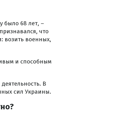
у было 68 лет, –
 признавался, что
: возить военных,
ливым и способным
деятельность. В
нных сил Украины.
тно?