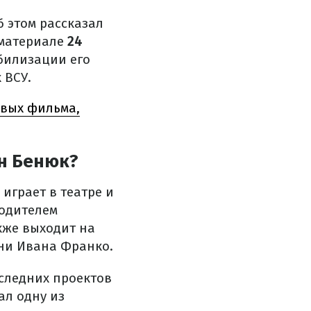
б этом рассказал
 материале
24
обилизации его
 ВСУ.
овых фильма,
ан Бенюк?
играет в театре и
водителем
кже выходит на
ни Ивана Франко.
оследних проектов
ал одну из