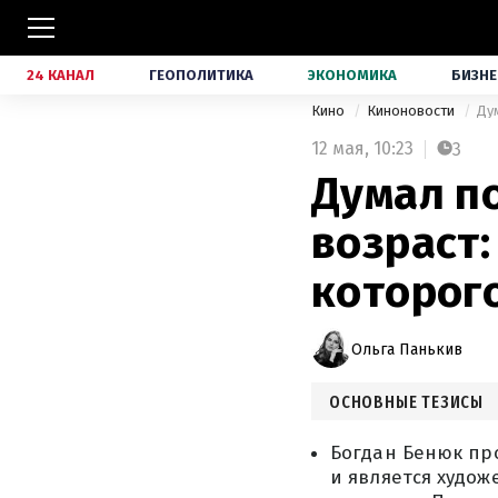
24 КАНАЛ
ГЕОПОЛИТИКА
ЭКОНОМИКА
БИЗНЕ
Кино
Киноновости
Ду
12 мая,
10:23
3
Думал п
возраст:
которог
Ольга Панькив
ОСНОВНЫЕ ТЕЗИСЫ
Богдан Бенюк про
и является худо