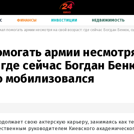
С
ФИНАНСЫ
ИНВЕСТИЦИИ
НЕДВИЖИМОСТЬ
мал помогать армии несмотря на свой возраст: где сейчас Богдан Бенюк, 
омогать армии несмотря
 где сейчас Богдан Бен
о мобилизовался
должает свою актерскую карьеру, занимаясь как те
жественным руководителем Киевского академическо