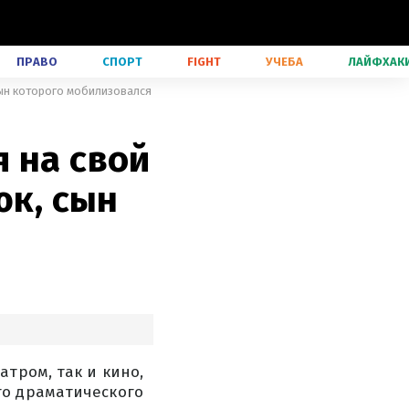
ПРАВО
СПОРТ
FIGHT
УЧЕБА
ЛАЙФХАК
сын которого мобилизовался
 на свой
юк, сын
атром, так и кино,
го драматического