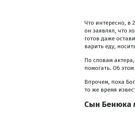
Что интересно, в 2
он заявлял, что х
готов даже остав
варить еду, носит
По словам актера
помогать. Об это
Впрочем, пока Бо
то же время изве
Сын Бенюка 