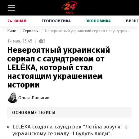
24 КАНАЛ
ГЕОПОЛИТИКА
ЭКОНОМИКА
БИЗНЕ
Кино
Сериалы
Невероятный украинский сериал с саундтреком от LELÉKA, который стал настоящим украшением истории
14 мая,
15:45
3
Невероятный украинский
сериал с саундтреком от
LELÉKA, который стал
настоящим украшением
истории
Ольга Панькив
ОСНОВНЫЕ ТЕЗИСЫ
LELÉKA создала саундтрек "Летіла зозуля" к
украинскому сериалу "І будуть люди".