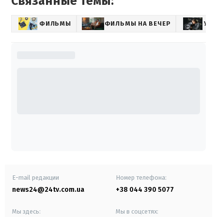
Связанные темы:
ФИЛЬМЫ
ФИЛЬМЫ НА ВЕЧЕР
УК
E-mail редакции
Номер телефона:
news24@24tv.com.ua
+38 044 390 5077
Мы здесь:
Мы в соцсетях: