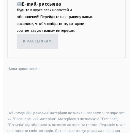
E-mail-рассылка
Будьте в курсе всех новостей и
обновлений! Перейдите на страницу наших
рассылок, чтобы выбрать те, которые
соответствуют вашим интересам.
К РАССЫЛКАМ
Наши приложения:
android
apple
smart tv
samsung smart tv
Всі комерційні рекламні матеріали позначені словами "Спецпроєкт"
чи "Партнерський матеріал". Матеріали з позначкою "Експерт",
"Позиція" відображають позицію авторів та героїв. Редакція може
не поділяти їхніх поглядів. Детальніше щодо реклами та правил