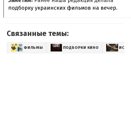
Заметим!
Ранее наша редакция делала
подборку украинских фильмов на вечер
.
Связанные темы:
ФИЛЬМЫ
ПОДБОРКИ КИНО
ИСТО