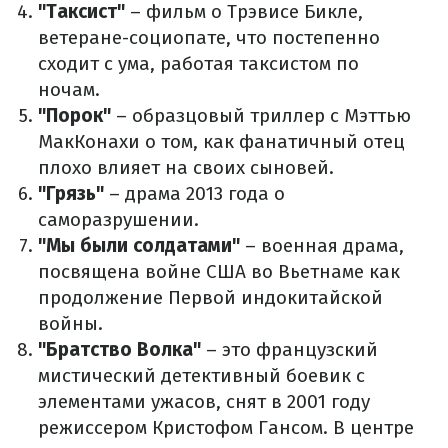
"Таксист"
– фильм о Трэвисе Бикле,
ветеране-социопате, что постепенно
сходит с ума, работая таксистом по
ночам.
"Порок"
– образцовый триллер с Мэттью
МакКонахи о том, как фанатичный отец
плохо влияет на своих сыновей.
"Грязь"
– драма 2013 года о
саморазрушении.
"Мы были солдатами"
– военная драма,
посвящена войне США во Вьетнаме как
продолжение Первой индокитайской
войны.
"Братство Волка"
– это французский
мистический детективный боевик с
элементами ужасов, снят в 2001 году
режиссером Кристофом Гансом. В центре