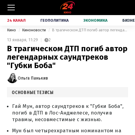
24 КАНАЛ
ГЕОПОЛИТИКА
ЭКОНОМИКА
БИЗНЕ
Кино
Киноновости
В трагическом ДТП погиб автор легендарных саундтреков "Губки Боба"
13 января,
11:29
2
В трагическом ДТП погиб автор
легендарных саундтреков
"Губки Боба"
Ольга Панькив
ОСНОВНЫЕ ТЕЗИСЫ
Гай Мун, автор саундтреков к "Губки Боба",
погиб в ДТП в Лос-Анджелесе, получив
травмы, несовместимые с жизнью.
Мун был четырехкратным номинантом на