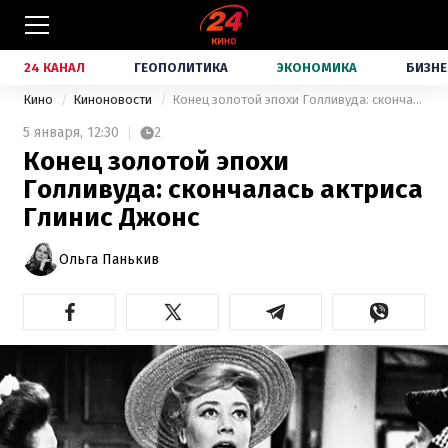
24 КАНАЛ
ГЕОПОЛИТИКА
ЭКОНОМИКА
БИЗНЕ
Кино
Киноновости
Конец золотой эпохи Голливуда: скончалась актриса Глинис Джонс
5 января,
12:30
2
Конец золотой эпохи
Голливуда: скончалась актриса
Глинис Джонс
Ольга Панькив