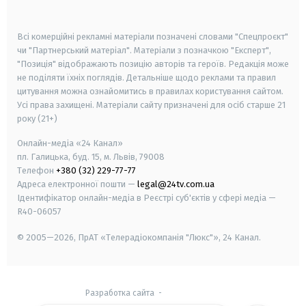
smart tv
samsung smart tv
Всі комерційні рекламні матеріали позначені словами "Спецпроєкт"
чи "Партнерський матеріал". Матеріали з позначкою "Експерт",
"Позиція" відображають позицію авторів та героїв. Редакція може
не поділяти їхніх поглядів. Детальніше щодо реклами та правил
цитування можна ознайомитись в правилах користування сайтом.
Усі права захищені.
Матеріали сайту призначені для осіб старше
21
року (21+)
Онлайн-медіа «24 Канал»
пл. Галицька, буд. 15, м. Львів, 79008
Телефон
+380 (32) 229-77-77
Адреса електронної пошти —
legal@24tv.com.ua
Ідентифікатор онлайн-медіа в Реєстрі суб'єктів у сфері медіа —
R40-06057
© 2005—2026,
ПрАТ «Телерадіокомпанія "Люкс"», 24 Канал.
Разработка сайта
-