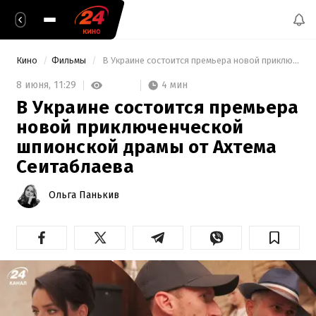
Кино
Фильмы
 В Украине состоится премьера новой приключенческой шпионской драмы от Ахтема Сеитаблаева 
4 мин
8 июня,
11:29
В Украине состоится премьера
новой приключенческой
шпионской драмы от Ахтема
Сеитаблаева
Ольга Панькив