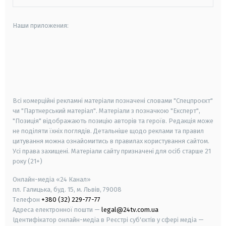
Наши приложения:
android
apple
smart tv
samsung smart tv
Всі комерційні рекламні матеріали позначені словами "Спецпроєкт"
чи "Партнерський матеріал". Матеріали з позначкою "Експерт",
"Позиція" відображають позицію авторів та героїв. Редакція може
не поділяти їхніх поглядів. Детальніше щодо реклами та правил
цитування можна ознайомитись в правилах користування сайтом.
Усі права захищені.
Матеріали сайту призначені для осіб старше
21
року (21+)
Онлайн-медіа «24 Канал»
пл. Галицька, буд. 15, м. Львів, 79008
Телефон
+380 (32) 229-77-77
Адреса електронної пошти —
legal@24tv.com.ua
Ідентифікатор онлайн-медіа в Реєстрі суб'єктів у сфері медіа —