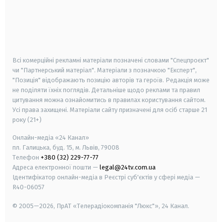
android
apple
smart tv
samsung smart tv
Всі комерційні рекламні матеріали позначені словами "Спецпроєкт"
чи "Партнерський матеріал". Матеріали з позначкою "Експерт",
"Позиція" відображають позицію авторів та героїв. Редакція може
не поділяти їхніх поглядів. Детальніше щодо реклами та правил
цитування можна ознайомитись в правилах користування сайтом.
Усі права захищені.
Матеріали сайту призначені для осіб старше
21
року (21+)
Онлайн-медіа «24 Канал»
пл. Галицька, буд. 15, м. Львів, 79008
Телефон
+380 (32) 229-77-77
Адреса електронної пошти —
legal@24tv.com.ua
Ідентифікатор онлайн-медіа в Реєстрі суб'єктів у сфері медіа —
R40-06057
© 2005—2026,
ПрАТ «Телерадіокомпанія "Люкс"», 24 Канал.