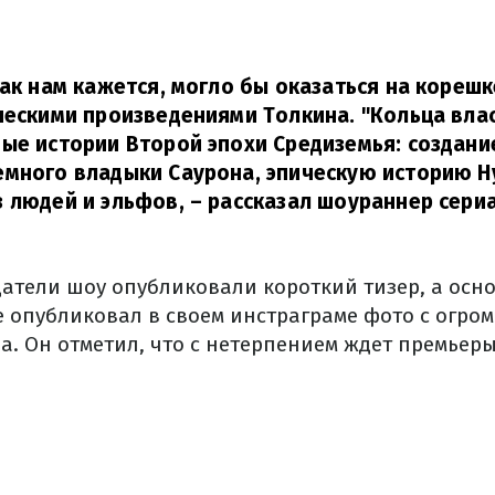
как нам кажется, могло бы оказаться на корешк
ческими произведениями Толкина. "Кольца вл
ые истории Второй эпохи Средиземья: создани
емного владыки Саурона, эпическую историю Н
 людей и эльфов,
– рассказал шоураннер сери
здатели шоу опубликовали короткий тизер, а осн
 опубликовал в своем инстраграме фото с огром
а. Он отметил, что с нетерпением ждет премьеры