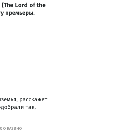
(The Lord of the
ту премьеры.
иземья, расскажет
добрали так,
Х О КАЗИНО