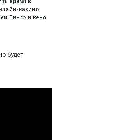
ить время в
Онлайн-казино
еи Бинго и кено,
но будет