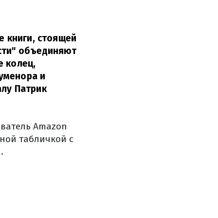
е книги, стоящей
асти" объединяют
е колец,
уменора и
алу Патрик
ователь Amazon
ной табличкой с
.