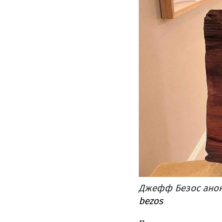
Джефф Безос анон
bezos