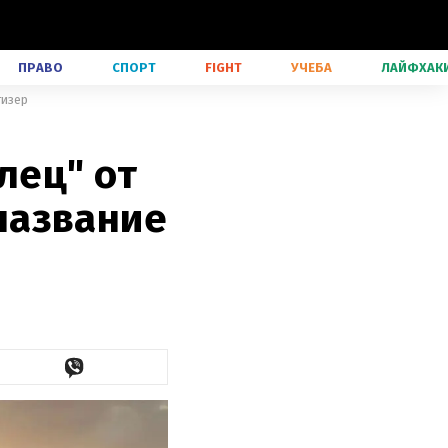
ПРАВО
СПОРТ
FIGHT
УЧЕБА
ЛАЙФХАК
тизер
лец" от
название