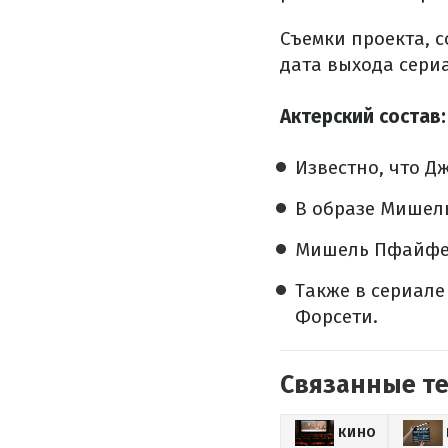
Съемки проекта, с
дата выхода сери
Актерский состав:
Известно, что Д
В образе Мишел
Мишель Пфайфер
Также в сериале
Форсети.
Связанные т
КИНО