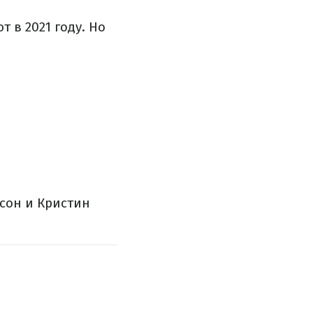
т в 2021 году.
Но
усон и Кристин