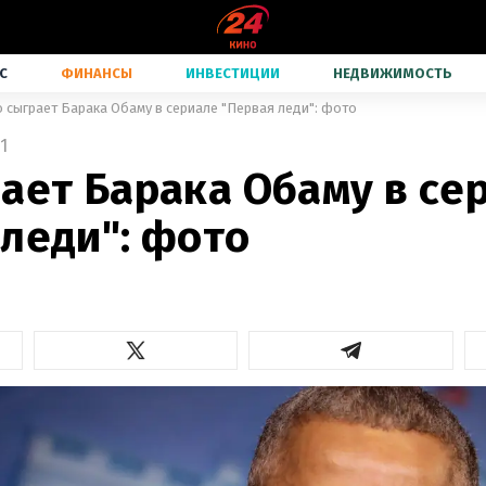
С
ФИНАНСЫ
ИНВЕСТИЦИИ
НЕДВИЖИМОСТЬ
о сыграет Барака Обаму в сериале "Первая леди": фото
1
ает Барака Обаму в се
леди": фото