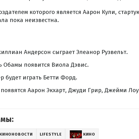
оздателем которого является Аарон Кули, стартую
ала пока неизвестна.
жиллиан Андерсон сыграет Элеанор Рузвельт.
ь Обамы появится Виола Дэвис.
 будет играть Бетти Форд.
 появятся Аарон Экхарт, Джуди Грир, Джейми Ло
емы:
КИНОНОВОСТИ
LIFESTYLE
КИНО