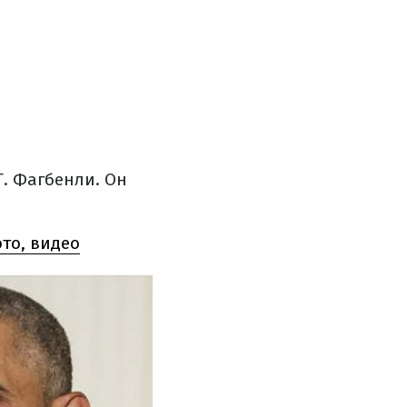
Т. Фагбенли.
Он
то, видео