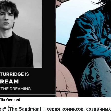
flix Geeked
к" (The Sandman) – серия комиксов, созданны