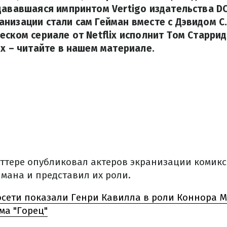
дававшаяся импринтом Vertigo издательства DC
низации стали сам Гейман вместе с Дэвидом С
еском сериале от Netflix исполнит Том Старрид
ях – читайте в нашем материале.
иттере опубликовал актеров экранизации комик
ймана и представил их роли.
сети показали Генри Кавилла в роли Коннора М
ма "Горец"