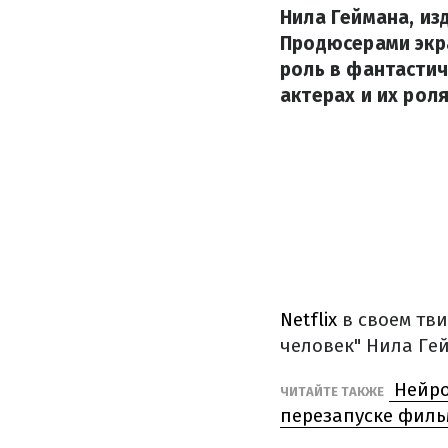
Нила Геймана, из
Продюсерами экра
роль в фантастич
актерах и их рол
Netflix
в своем тв
человек" Нила Ге
Нейро
ЧИТАЙТЕ ТАКЖЕ
перезапуске филь