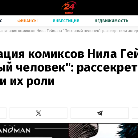
С
ФИНАНСЫ
ИНВЕСТИЦИИ
НЕДВИЖИМОСТЬ
ранизация комиксов Нила Геймана "Песочный человек": рассекретили актер
ация комиксов Нила Ге
ый человек": рассекре
и их роли