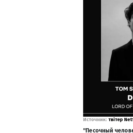
Источник:
твітер Net
"Песочный челове