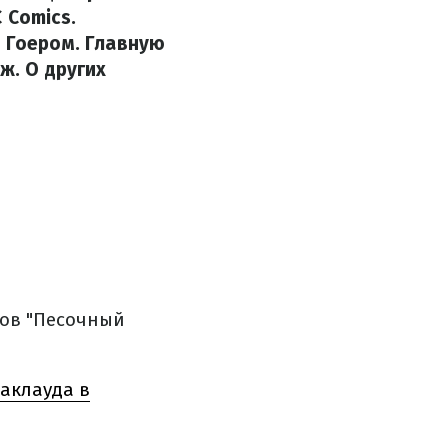
 Comics.
. Гоером. Главную
ж. О других
сов "Песочный
аклауда в