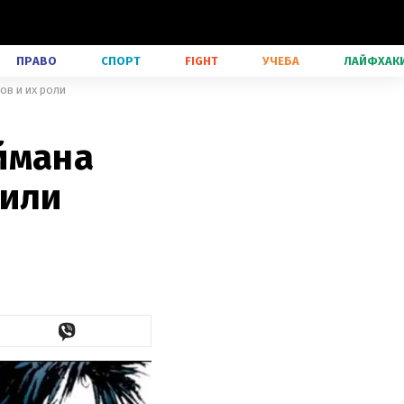
ПРАВО
СПОРТ
FIGHT
УЧЕБА
ЛАЙФХАК
ов и их роли
ймана
тили