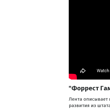
"Форрест Га
Лента описывает 
развития из штат