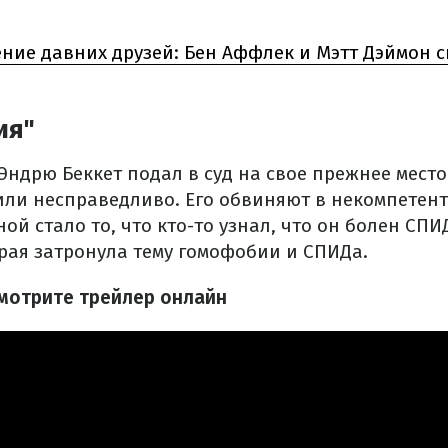
ние давних друзей: Бен Аффлек и Мэтт Дэймон 
ия"
ндрю Беккет подал в суд на свое прежнее место
лили несправедливо. Его обвиняют в некомпетент
й стало то, что кто-то узнал, что он болен СПИ
орая затронула тему гомофобии и СПИДа.
мотрите трейлер онлайн