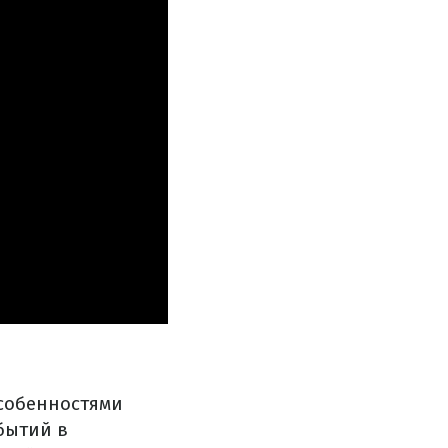
собенностями
бытий в