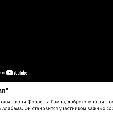
мп"
годы жизни Форреста Гампа, доброго юноши с о
а Алабама. Он становится участником важных со