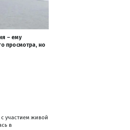
ия – ему
го просмотра, но
 с участием живой
ась в