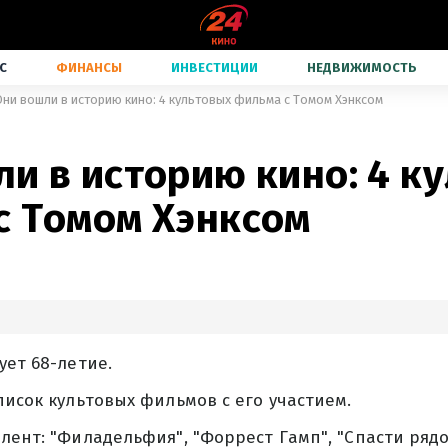
С
ФИНАНСЫ
ИНВЕСТИЦИИ
НЕДВИЖИМОСТЬ
Они вошли в историю кино: 4 культовых фильма с Томом Хэнксом
и в историю кино: 4 к
с Томом Хэнксом
ует 68-летие.
писок культовых фильмов с его участием.
лент: "Филадельфия", "Форрест Гамп", "Спасти ряд