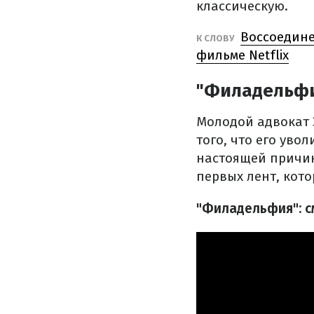
классическую.
Воссоедине
К СЛОВУ
фильме Netflix
"Филадельф
Молодой адвокат Э
того, что его уво
настоящей причино
первых лент, кот
"Филадельфия": с