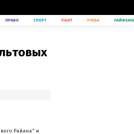
ПРАВО
СПОРТ
FIGHT
УЧЕБА
ЛАЙФХАК
ультовых
ового Райана" и