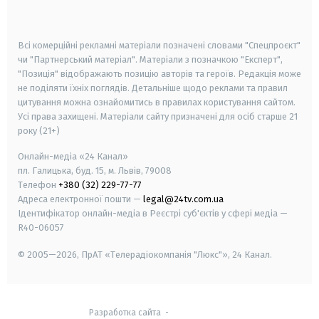
smart tv
samsung smart tv
Всі комерційні рекламні матеріали позначені словами "Спецпроєкт"
чи "Партнерський матеріал". Матеріали з позначкою "Експерт",
"Позиція" відображають позицію авторів та героїв. Редакція може
не поділяти їхніх поглядів. Детальніше щодо реклами та правил
цитування можна ознайомитись в правилах користування сайтом.
Усі права захищені.
Матеріали сайту призначені для осіб старше
21
року (21+)
Онлайн-медіа «24 Канал»
пл. Галицька, буд. 15, м. Львів, 79008
Телефон
+380 (32) 229-77-77
Адреса електронної пошти —
legal@24tv.com.ua
Ідентифікатор онлайн-медіа в Реєстрі суб'єктів у сфері медіа —
R40-06057
© 2005—2026,
ПрАТ «Телерадіокомпанія "Люкс"», 24 Канал.
Разработка сайта
-