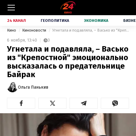
24 КАНАЛ
ГЕОПОЛИТИКА
ЭКОНОМИКА
БИЗНЕ
Кино
Киноновости
Угнетала и подавляла, – Васько из "Крепостной" эмоционально высказалась о предательнице Байрак
6 ноября,
13:40
3
Угнетала и подавляла, – Васько
из "Крепостной" эмоционально
высказалась о предательнице
Байрак
Ольга Панькив