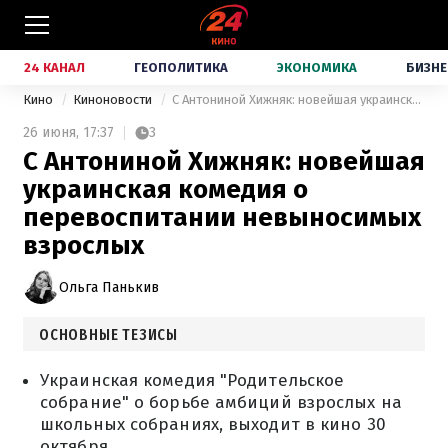
24 КАНАЛ
ГЕОПОЛИТИКА
ЭКОНОМИКА
БИЗНЕ
Кино
Киноновости
С Антониной Хижняк: новейшая украинская комедия о перевоспитании невыносимых взрослых
26 июня,
17:37
3
С Антониной Хижняк: новейшая
украинская комедия о
перевоспитании невыносимых
взрослых
Ольга Панькив
ОСНОВНЫЕ ТЕЗИСЫ
Украинская комедия "Родительское
собрание" о борьбе амбиций взрослых на
школьных собраниях, выходит в кино 30
октября.