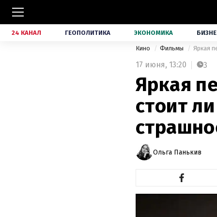
24 КАНАЛ
ГЕОПОЛИТИКА
ЭКОНОМИКА
БИЗНЕ
Кино
Фильмы
Яркая п
17 июня,
13:20
3
Яркая п
стоит л
страшно
Ольга Панькив