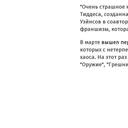
"Очень страшное 
Тиддеса, созданн
Уэйнсов в соавто
франшизы, котора
В марте
вышел пе
которых с нетерп
хаоса. На этот ра
"Оружие", "Грешни