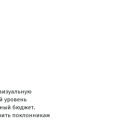
 визуальную
й уровень
ьный бюджет.
арить поклонникам