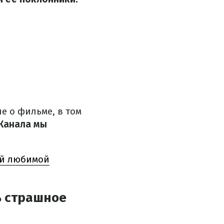
е о фильме, в том
Канала мы
ой любимой
ь страшное