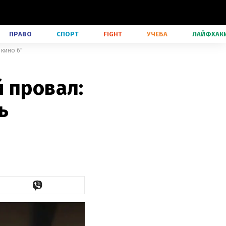
ПРАВО
СПОРТ
FIGHT
УЧЕБА
ЛАЙФХАК
 кино 6"
 провал:
ь