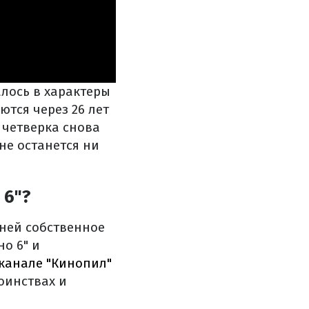
алось в характеры
тся через 26 лет
 четверка снова
не останется ни
 6"?
 ней собственное
о 6" и
канале "Кинопил"
оинствах и