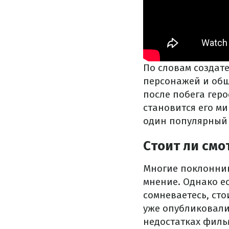
По словам создат
персонажей и общ
после побега геро
становится его ми
один популярный 
Стоит ли смо
Многие поклонник
мнение. Однако ес
сомневаетесь, сто
уже опубликовали
недостатках филь