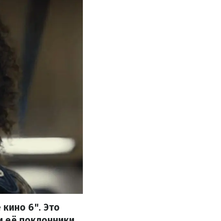
кино 6". Это
 её поклонники.