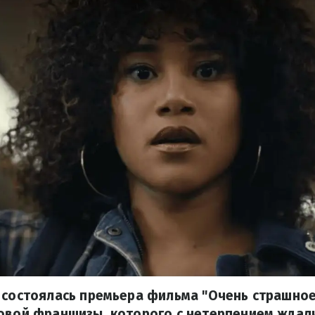
 состоялась премьера фильма "Очень страшное 
овой франшизы, которого с нетерпением ждали