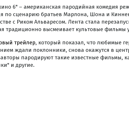
кино 6" – американская пародийная комедия ре
ая по сценарию братьев Марлона, Шона и Кинне
рстве с Риком Альваресом. Лента стала перезапу
я традиционно высмеивает культовые фильмы 
рвый трейлер
, который показал, что любимые г
ением ждали поклонники, снова окажутся в цент
з авторы пародируют такие известные фильмы, ка
ки" и другие.