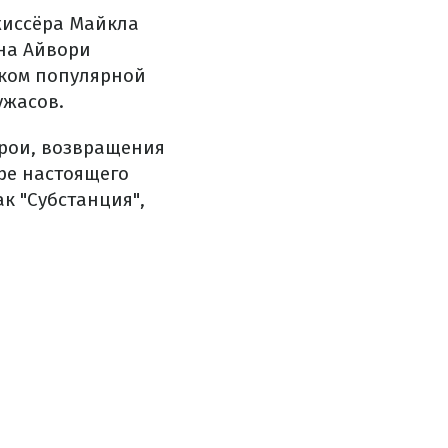
жиссёра Майкла
на Айвори
ском популярной
ужасов.
ерои, возвращения
ре настоящего
к "Субстанция",