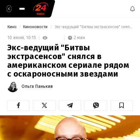
Кино
Киноновости
 Экс-ведущий "Битвы экстрасенсов" снялся в американском сериале рядом с оскароносными звездами 
2 мин
10 июня,
10:15
Экс-ведущий "Битвы
экстрасенсов" снялся в
американском сериале рядом
с оскароносными звездами
Ольга Панькив