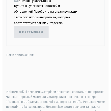
E-mail-рассылка
Будьте в курсе всех новостей и
обновлений! Перейдите на страницу наших
рассылок, чтобы выбрать те, которые
соответствуют вашим интересам.
К РАССЫЛКАМ
Наши приложения:
android
apple
smart tv
samsung smart tv
Всі комерційні рекламні матеріали позначені словами "Спецпроєкт"
чи "Партнерський матеріал". Матеріали з позначкою "Експерт",
"Позиція" відображають позицію авторів та героїв. Редакція може
не поділяти їхніх поглядів. Детальніше щодо реклами та правил