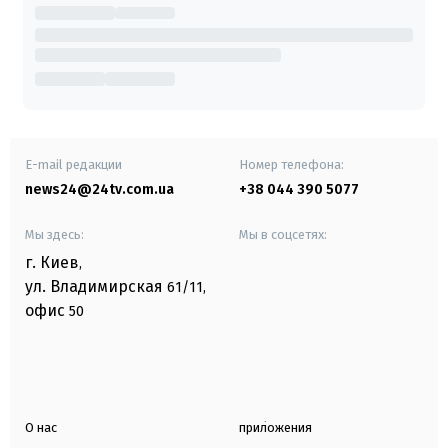
E-mail редакции
Номер телефона:
news24@24tv.com.ua
+38 044 390 5077
Мы здесь:
Мы в соцсетях:
г. Киев
,
ул. Владимирская
61/11,
офис
50
О нас
приложения