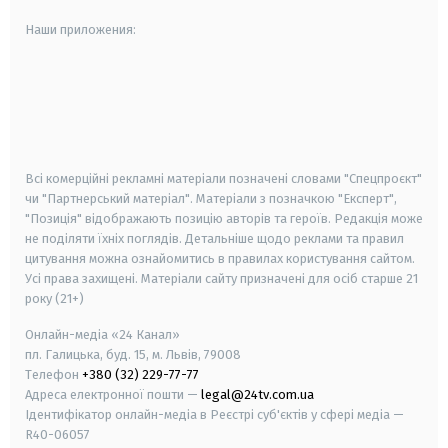
Наши приложения:
android
apple
smart tv
samsung smart tv
Всі комерційні рекламні матеріали позначені словами "Спецпроєкт"
чи "Партнерський матеріал". Матеріали з позначкою "Експерт",
"Позиція" відображають позицію авторів та героїв. Редакція може
не поділяти їхніх поглядів. Детальніше щодо реклами та правил
цитування можна ознайомитись в правилах користування сайтом.
Усі права захищені.
Матеріали сайту призначені для осіб старше
21
року (21+)
Онлайн-медіа «24 Канал»
пл. Галицька, буд. 15, м. Львів, 79008
Телефон
+380 (32) 229-77-77
Адреса електронної пошти —
legal@24tv.com.ua
Ідентифікатор онлайн-медіа в Реєстрі суб'єктів у сфері медіа —
R40-06057