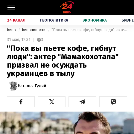
24 КАНАЛ
ГЕОПОЛИТИКА
ЭКОНОМИКА
БИЗНЕ
Кино
Киноновости
"Пока вы пьете кофе, гибнут люди": актер "Мамахохотала" призвал не осуждать украинцев в тылу
31 мая,
12:31
3
"Пока вы пьете кофе, гибнут
люди": актер "Мамахохотала"
призвал не осуждать
украинцев в тылу
Наталья Гулий