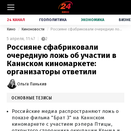
24 КАНАЛ
ГЕОПОЛИТИКА
ЭКОНОМИКА
БИЗНЕ
Кино
Киноновости
Россияне сфабриковали очередную ложь об участии в Каннском киномаркете: организаторы ответили
5 апреля,
11:47
2
Россияне сфабриковали
очередную ложь об участии в
Каннском киномаркете:
организаторы ответили
Ольга Панькив
ОСНОВНЫЕ ТЕЗИСЫ
Российские медиа распространяют ложь о
показе фильма "Брат 3" на Каннском
киномаркете с участием рэпера Птицы,
открытого сторонника оккупации Крыма и