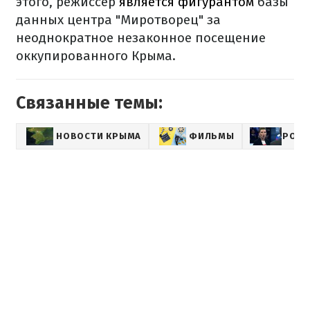
этого, режиссер
является фигурантом
базы
данных центра "Миротворец" за
неоднократное незаконное посещение
оккупированного Крыма.
Связанные темы:
НОВОСТИ КРЫМА
ФИЛЬМЫ
РОСС